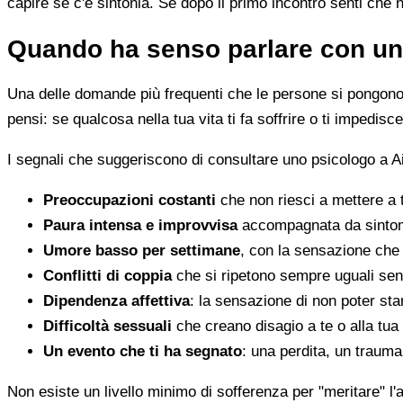
capire se c'è sintonia. Se dopo il primo incontro senti che 
Quando ha senso parlare con un
Una delle domande più frequenti che le persone si pongono 
pensi: se qualcosa nella tua vita ti fa soffrire o ti impedi
I segnali che suggeriscono di consultare uno psicologo a Aie
Preoccupazioni costanti
che non riesci a mettere a 
Paura intensa e improvvisa
accompagnata da sintomi 
Umore basso per settimane
, con la sensazione che 
Conflitti di coppia
che si ripetono sempre uguali sen
Dipendenza affettiva
: la sensazione di non poter star
Difficoltà sessuali
che creano disagio a te o alla tua
Un evento che ti ha segnato
: una perdita, un traum
Non esiste un livello minimo di sofferenza per "meritare" l'