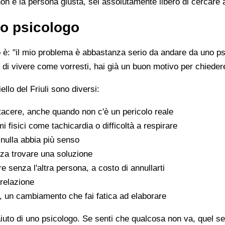
non è la persona giusta, sei assolutamente libero di cercare 
o psicologo
è: "il mio problema è abbastanza serio da andare da uno psi
sce di vivere come vorresti, hai già un buon motivo per chiede
llo del Friuli sono diversi:
tacere, anche quando non c'è un pericolo reale
fisici come tachicardia o difficoltà a respirare
nulla abbia più senso
za trovare una soluzione
e senza l'altra persona, a costo di annullarti
 relazione
a, un cambiamento che fai fatica ad elaborare
aiuto di uno psicologo. Se senti che qualcosa non va, quel sen