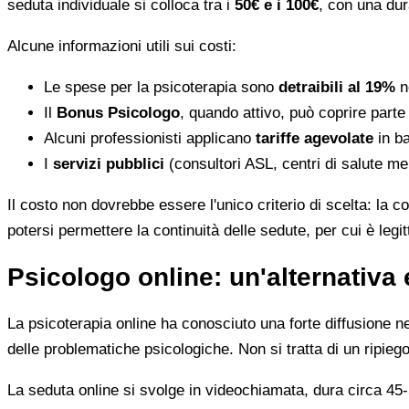
seduta individuale si colloca tra i
50€ e i 100€
, con una dur
Alcune informazioni utili sui costi:
Le spese per la psicoterapia sono
detraibili al 19%
ne
Il
Bonus Psicologo
, quando attivo, può coprire parte
Alcuni professionisti applicano
tariffe agevolate
in ba
I
servizi pubblici
(consultori ASL, centri di salute me
Il costo non dovrebbe essere l'unico criterio di scelta: la c
potersi permettere la continuità delle sedute, per cui è leg
Psicologo online: un'alternativa 
La psicoterapia online ha conosciuto una forte diffusione neg
delle problematiche psicologiche. Non si tratta di un ripiego
La seduta online si svolge in videochiamata, dura circa 45-5