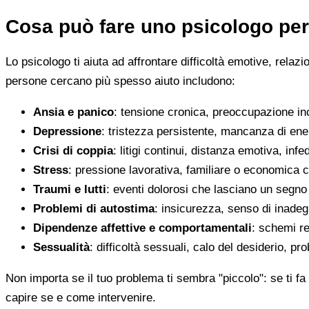
Cosa può fare uno psicologo per
Lo psicologo ti aiuta ad affrontare difficoltà emotive, relaz
persone cercano più spesso aiuto includono:
Ansia e panico
: tensione cronica, preoccupazione inco
Depressione
: tristezza persistente, mancanza di en
Crisi di coppia
: litigi continui, distanza emotiva, infed
Stress
: pressione lavorativa, familiare o economica 
Traumi e lutti
: eventi dolorosi che lasciano un segno d
Problemi di autostima
: insicurezza, senso di inadegu
Dipendenze affettive e comportamentali
: schemi re
Sessualità
: difficoltà sessuali, calo del desiderio, pr
Non importa se il tuo problema ti sembra "piccolo": se ti fa 
capire se e come intervenire.