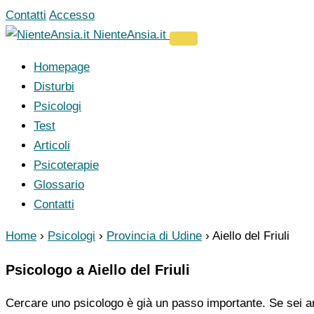
Vai
Contatti
Accesso
al
NienteAnsia.it
contenuto
Homepage
Disturbi
Psicologi
Test
Articoli
Psicoterapie
Glossario
Contatti
Home
›
Psicologi
›
Provincia di Udine
›
Aiello del Friuli
Psicologo a Aiello del Friuli
Cercare uno psicologo è già un passo importante. Se sei ar