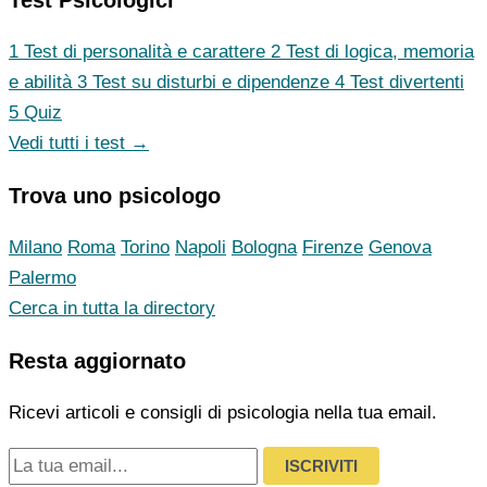
Test Psicologici
1
Test di personalità e carattere
2
Test di logica, memoria
e abilità
3
Test su disturbi e dipendenze
4
Test divertenti
5
Quiz
Vedi tutti i test →
Trova uno psicologo
Milano
Roma
Torino
Napoli
Bologna
Firenze
Genova
Palermo
Cerca in tutta la directory
Resta aggiornato
Ricevi articoli e consigli di psicologia nella tua email.
ISCRIVITI