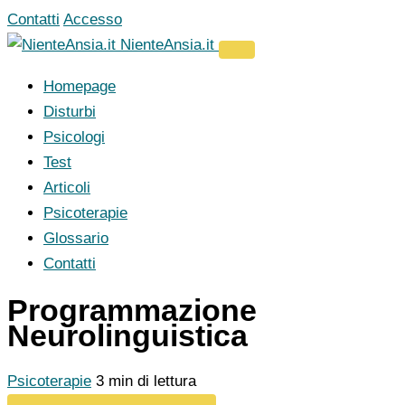
Vai
Contatti
Accesso
al
NienteAnsia.it
contenuto
Homepage
Disturbi
Psicologi
Test
Articoli
Psicoterapie
Glossario
Contatti
Programmazione
Neurolinguistica
Psicoterapie
3 min di lettura