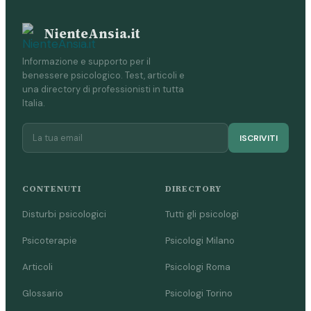
NienteAnsia.it
Informazione e supporto per il
benessere psicologico. Test, articoli e
una directory di professionisti in tutta
Italia.
ISCRIVITI
CONTENUTI
DIRECTORY
Disturbi psicologici
Tutti gli psicologi
Psicoterapie
Psicologi Milano
Articoli
Psicologi Roma
Glossario
Psicologi Torino