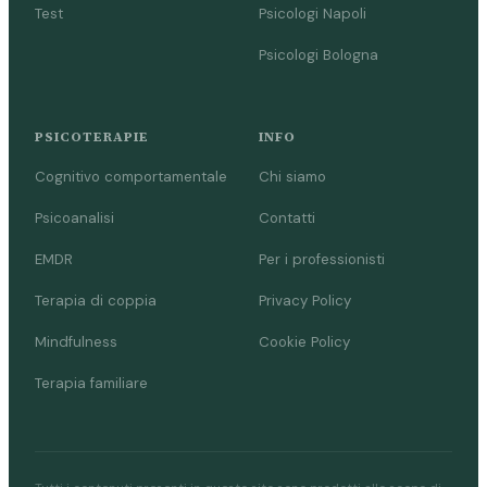
Test
Psicologi Napoli
Psicologi Bologna
PSICOTERAPIE
INFO
Cognitivo comportamentale
Chi siamo
Psicoanalisi
Contatti
EMDR
Per i professionisti
Terapia di coppia
Privacy Policy
Mindfulness
Cookie Policy
Terapia familiare