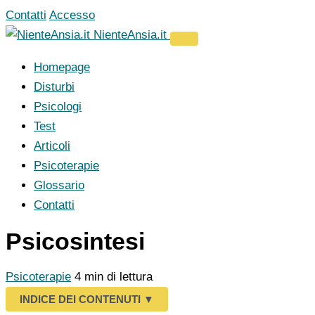
Vai
Contatti
Accesso
al
NienteAnsia.it
contenuto
Homepage
Disturbi
Psicologi
Test
Articoli
Psicoterapie
Glossario
Contatti
Psicosintesi
Psicoterapie
4 min di lettura
INDICE DEI CONTENUTI
▼