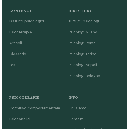
CONTENUTI
DIRECTORY
Disturbi psicologici
Tutti gli psicologi
Psicoterapie
Psicologi Milano
Articoli
Psicologi Roma
Glossario
Psicologi Torino
Test
Psicologi Napoli
Psicologi Bologna
PSICOTERAPIE
INFO
Cognitivo comportamentale
Chi siamo
Psicoanalisi
Contatti