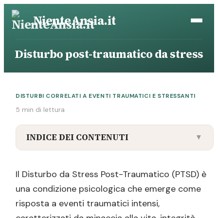
Vai
NienteAnsia.it
al
contenuto
Disturbo post-traumatico da stress
DISTURBI CORRELATI A EVENTI TRAUMATICI E STRESSANTI
5 min di lettura
INDICE DEI CONTENUTI
▼
Caratteristiche Cliniche del PTSD
Il Disturbo da Stress Post-Traumatico (PTSD) è
Impatto sulla Società
una condizione psicologica che emerge come
Trattamenti per il PTSD
risposta a eventi traumatici intensi,
Conclusioni