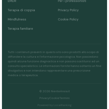
EMDR
Per i professionisti
Terapia di coppia
Privacy Policy
Mindfulness
Cookie Policy
Terapia familiare
Tutti i contenuti presenti in questo sito sono prodotti allo scopo di
diffondere la cultura e l'informazione psicologica. Non possiedono
quindi alcuna funzione diagnostica e non possono sostituirsi ad un
consulto specialistico. Le informazioni fornite hanno soltanto un fine
divulgativo e non intendono rappresentare una prescrizione
medica o terapeutica.
© 2026 NienteAnsia.it
Privacy
Cookie
Termini
Powered by LocalRanking