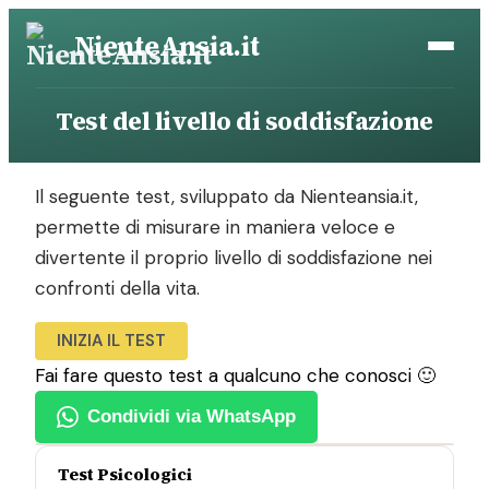
Vai
NienteAnsia.it
al
contenuto
Test del livello di soddisfazione
Il seguente test, sviluppato da Nienteansia.it,
permette di misurare in maniera veloce e
divertente il proprio livello di soddisfazione nei
confronti della vita.
INIZIA IL TEST
Fai fare questo test a qualcuno che conosci 🙂
Condividi via WhatsApp
Test Psicologici