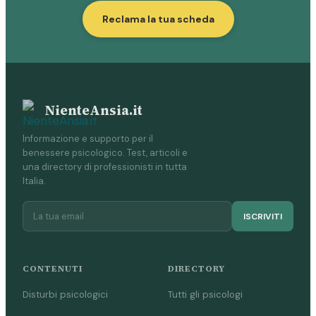
Reclama la tua scheda
NienteAnsia.it
Informazione e supporto per il
benessere psicologico. Test, articoli e
una directory di professionisti in tutta
Italia.
ISCRIVITI
CONTENUTI
DIRECTORY
Disturbi psicologici
Tutti gli psicologi