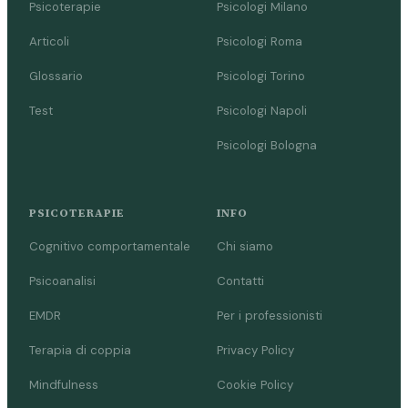
Psicoterapie
Psicologi Milano
Articoli
Psicologi Roma
Glossario
Psicologi Torino
Test
Psicologi Napoli
Psicologi Bologna
PSICOTERAPIE
INFO
Cognitivo comportamentale
Chi siamo
Psicoanalisi
Contatti
EMDR
Per i professionisti
Terapia di coppia
Privacy Policy
Mindfulness
Cookie Policy