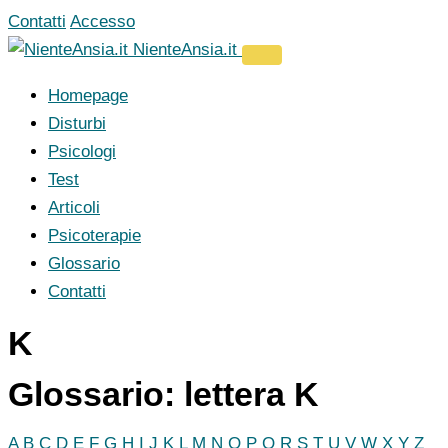
Vai
Contatti
Accesso
al
NienteAnsia.it
contenuto
Homepage
Disturbi
Psicologi
Test
Articoli
Psicoterapie
Glossario
Contatti
K
Glossario: lettera K
A
B
C
D
E
F
G
H
I
J
K
L
M
N
O
P
Q
R
S
T
U
V
W
X
Y
Z