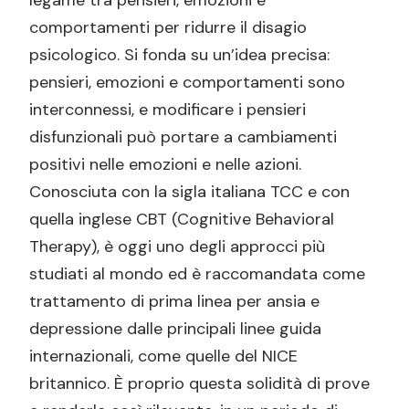
legame tra pensieri, emozioni e
Le diverse anime della TCC: razionalista e
comportamenti per ridurre il disagio
costruttivista
psicologico. Si fonda su un’idea precisa:
Perché scegliere la terapia cognitivo
pensieri, emozioni e comportamenti sono
comportamentale
interconnessi, e modificare i pensieri
Principi fondamentali del modello cognitivo
disfunzionali può portare a cambiamenti
comportamentale
positivi nelle emozioni e nelle azioni.
Il modello ABC e i pensieri automatici
Conosciuta con la sigla italiana TCC e con
Collaborazione e orientamento agli
quella inglese CBT (Cognitive Behavioral
obiettivi
Therapy), è oggi uno degli approcci più
Tecniche e interventi della terapia
studiati al mondo ed è raccomandata come
cognitiva
trattamento di prima linea per ansia e
depressione dalle principali linee guida
Disturbi trattati con la terapia cognitivo
internazionali, come quelle del NICE
comportamentale
britannico. È proprio questa solidità di prove
Come si svolge un percorso di psicoterapia