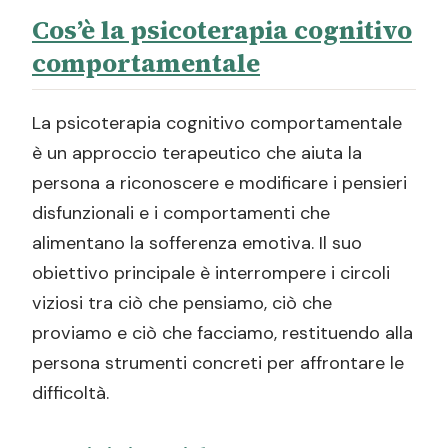
Cos’è la psicoterapia cognitivo
Risorse utili e letture consigliate
comportamentale
Domande frequenti sulla terapia cognitivo
comportamentale
La psicoterapia cognitivo comportamentale
In quanto tempo si vedono i primi risultati
è un approccio terapeutico che aiuta la
con la terapia cognitivo
persona a riconoscere e modificare i pensieri
comportamentale?
disfunzionali e i comportamenti che
Quanto costa una seduta di terapia
alimentano la sofferenza emotiva. Il suo
cognitivo comportamentale?
obiettivo principale è interrompere i circoli
Quante sedute servono?
viziosi tra ciò che pensiamo, ciò che
Chi può fare la terapia cognitivo
proviamo e ciò che facciamo, restituendo alla
comportamentale?
persona strumenti concreti per affrontare le
difficoltà.
La terapia cognitivo comportamentale è
davvero efficace?