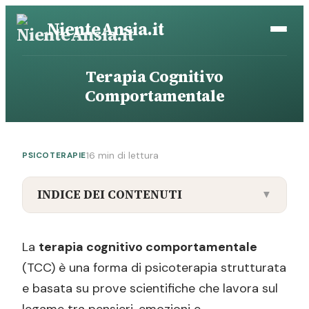
Vai
NienteAnsia.it
al
contenuto
Terapia Cognitivo
Comportamentale
16 min di lettura
PSICOTERAPIE
INDICE DEI CONTENUTI
▼
Cos’è la psicoterapia cognitivo
comportamentale
La
terapia cognitivo comportamentale
(TCC) è una forma di psicoterapia strutturata
Le origini storiche: comportamentismo e
cognitivismo
e basata su prove scientifiche che lavora sul