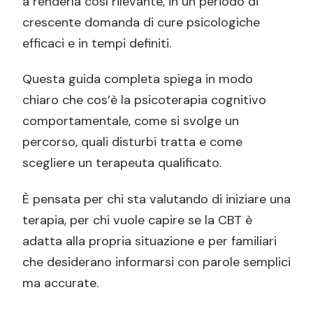
a renderla così rilevante, in un periodo di
cognitivo comportamentale
crescente domanda di cure psicologiche
Storia e autori chiave: Aaron T. Beck e
efficaci e in tempi definiti.
Albert Ellis
Aaron T. Beck
Questa guida completa spiega in modo
chiaro che cos’è la psicoterapia cognitivo
Albert Ellis
comportamentale, come si svolge un
Prove di efficacia della terapia cognitivo
percorso, quali disturbi tratta e come
comportamentale
scegliere un terapeuta qualificato.
Cosa dicono le linee guida
Cosa dicono i dati
È pensata per chi sta valutando di iniziare una
terapia, per chi vuole capire se la CBT è
Un’importante precisazione
adatta alla propria situazione e per familiari
Varianti moderne e integrazioni della
che desiderano informarsi con parole semplici
terapia cognitivo comportamentale
ma accurate.
Come trovare e scegliere un terapeuta
cognitivo comportamentale