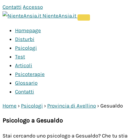
Vai
Contatti
Accesso
al
NienteAnsia.it
contenuto
Homepage
Disturbi
Psicologi
Test
Articoli
Psicoterapie
Glossario
Contatti
Home
›
Psicologi
›
Provincia di Avellino
›
Gesualdo
Psicologo a Gesualdo
Stai cercando uno psicologo a Gesualdo? Che tu stia