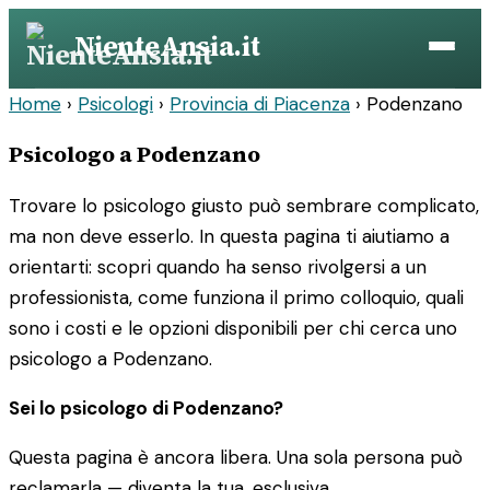
Vai
NienteAnsia.it
al
contenuto
Home
›
Psicologi
›
Provincia di Piacenza
›
Podenzano
Psicologo a Podenzano
Trovare lo psicologo giusto può sembrare complicato,
ma non deve esserlo. In questa pagina ti aiutiamo a
orientarti: scopri quando ha senso rivolgersi a un
professionista, come funziona il primo colloquio, quali
sono i costi e le opzioni disponibili per chi cerca uno
psicologo a Podenzano.
Sei lo psicologo di Podenzano?
Questa pagina è ancora libera. Una sola persona può
reclamarla — diventa la tua, esclusiva.