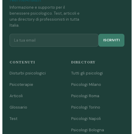
Informazione e supporto per il
benessere psicologico. Test, articoli e
una directory di professionisti in tutta
Italia.
ISCRIVITI
CONTENUTI
DIRECTORY
Disturbi psicologici
Tutti gli psicologi
Psicoterapie
Psicologi Milano
Articoli
Psicologi Roma
Glossario
Psicologi Torino
Test
Psicologi Napoli
Psicologi Bologna