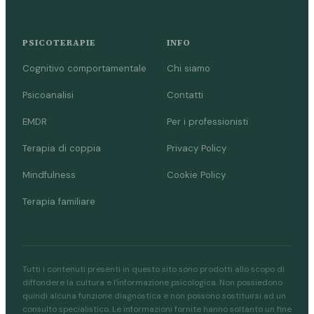
PSICOTERAPIE
INFO
Cognitivo comportamentale
Chi siamo
Psicoanalisi
Contatti
EMDR
Per i professionisti
Terapia di coppia
Privacy Policy
Mindfulness
Cookie Policy
Terapia familiare
Tutti i contenuti presenti in questo sito sono prodotti allo scopo di
diffondere la cultura e l'informazione psicologica. Non possiedono
quindi alcuna funzione diagnostica e non possono sostituirsi ad un
consulto specialistico. Le informazioni fornite hanno soltanto un fine