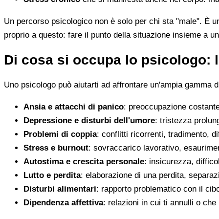
Un percorso psicologico non è solo per chi sta "male". È u
proprio a questo: fare il punto della situazione insieme a un
Di cosa si occupa lo psicologo: l
Uno psicologo può aiutarti ad affrontare un'ampia gamma di 
Ansia e attacchi di panico
: preoccupazione costante,
Depressione e disturbi dell'umore
: tristezza prolun
Problemi di coppia
: conflitti ricorrenti, tradimento, 
Stress e burnout
: sovraccarico lavorativo, esaurimen
Autostima e crescita personale
: insicurezza, diffic
Lutto e perdita
: elaborazione di una perdita, separaz
Disturbi alimentari
: rapporto problematico con il cib
Dipendenza affettiva
: relazioni in cui ti annulli o c