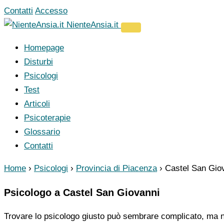
Vai
Contatti
Accesso
al
NienteAnsia.it
contenuto
Homepage
Disturbi
Psicologi
Test
Articoli
Psicoterapie
Glossario
Contatti
Home
›
Psicologi
›
Provincia di Piacenza
›
Castel San Gio
Psicologo a Castel San Giovanni
Trovare lo psicologo giusto può sembrare complicato, ma no