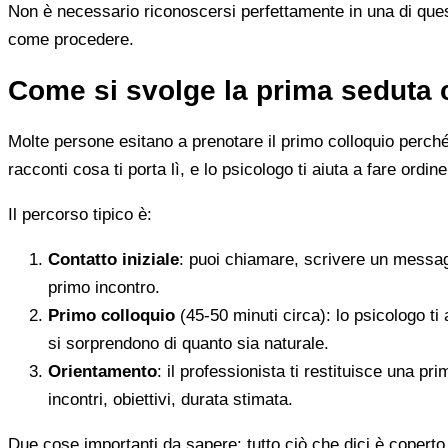
Non è necessario riconoscersi perfettamente in una di quest
come procedere.
Come si svolge la prima seduta 
Molte persone esitano a prenotare il primo colloquio perché
racconti cosa ti porta lì, e lo psicologo ti aiuta a fare ordine
Il percorso tipico è:
Contatto iniziale
: puoi chiamare, scrivere un messag
primo incontro.
Primo colloquio
(45-50 minuti circa): lo psicologo ti 
si sorprendono di quanto sia naturale.
Orientamento
: il professionista ti restituisce una p
incontri, obiettivi, durata stimata.
Due cose importanti da sapere: tutto ciò che dici è coperto 