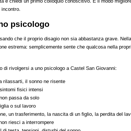
ista e chiedi un primo colloquio conoscitivo. È il modo miglio
 incontro.
no psicologo
ando che il proprio disagio non sia abbastanza grave. Nella 
zione estrema: semplicemente sente che qualcosa nella propr
 di rivolgersi a uno psicologo a Castel San Giovanni:
 a rilassarti, il sonno ne risente
sintomi fisici intensi
non passa da solo
iglia o sul lavoro
e, un trasferimento, la nascita di un figlio, la perdita del la
on riesci a interrompere
di testa, tensioni, disturbi del sonno