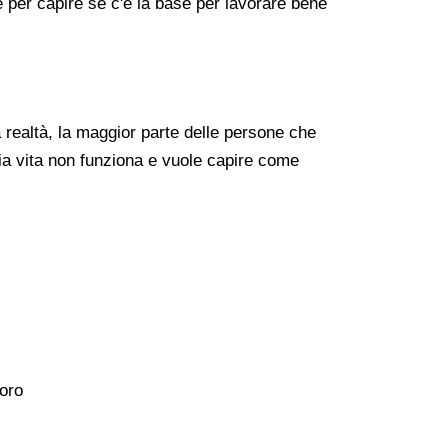
re per capire se c'è la base per lavorare bene
realtà, la maggior parte delle persone che
ia vita non funziona e vuole capire come
voro