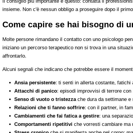
Il consiglio più importante è questo: contatta il profession
insieme. Non c'è nessun obbligo a proseguire dopo il primo
Come capire se hai bisogno di u
Molte persone rimandano il contatto con uno psicologo pens
iniziano un percorso terapeutico non si trova in una situa
affrontarlo.
Alcuni segnali che indicano che potrebbe essere il momento
Ansia persistente
: ti senti in allerta costante, fatichi
Attacchi di panico
: episodi improvvisi di terrore con 
Senso di vuoto o tristezza
che dura da settimane e 
Relazioni che ti fanno soffrire
: con il partner, in fam
Cambiamenti che fai fatica a gestire
: una separazion
Comportamenti ripetitivi
che vorresti cambiare ma n
Stress cronico
che si manifesta anche nel corpo: mal 