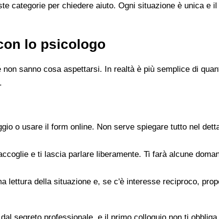
e categorie per chiedere aiuto. Ogni situazione è unica e il
con lo psicologo
 non sanno cosa aspettarsi. In realtà è più semplice di quanto
.
gio o usare il form online. Non serve spiegare tutto nel det
accoglie e ti lascia parlare liberamente. Ti farà alcune doman
rima lettura della situazione e, se c'è interesse reciproco, p
dal segreto professionale, e il primo colloquio non ti obbliga