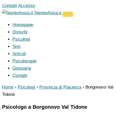
Vai
Contatti
Accesso
al
NienteAnsia.it
contenuto
Homepage
Disturbi
Psicologi
Test
Articoli
Psicoterapie
Glossario
Contatti
Home
›
Psicologi
›
Provincia di Piacenza
›
Borgonovo Val
Tidone
Psicologo a Borgonovo Val Tidone