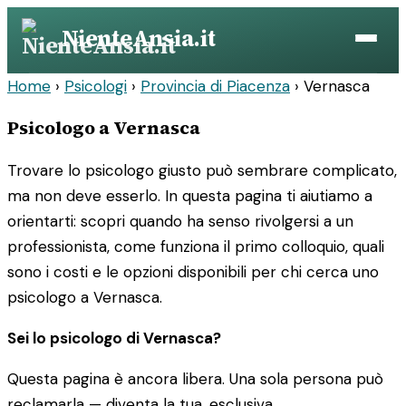
Vai
NienteAnsia.it
al
contenuto
Home
›
Psicologi
›
Provincia di Piacenza
›
Vernasca
Psicologo a Vernasca
Trovare lo psicologo giusto può sembrare complicato,
ma non deve esserlo. In questa pagina ti aiutiamo a
orientarti: scopri quando ha senso rivolgersi a un
professionista, come funziona il primo colloquio, quali
sono i costi e le opzioni disponibili per chi cerca uno
psicologo a Vernasca.
Sei lo psicologo di Vernasca?
Questa pagina è ancora libera. Una sola persona può
reclamarla — diventa la tua, esclusiva.