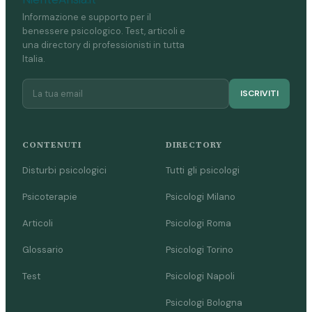
Informazione e supporto per il
benessere psicologico. Test, articoli e
una directory di professionisti in tutta
Italia.
ISCRIVITI
CONTENUTI
DIRECTORY
Disturbi psicologici
Tutti gli psicologi
Psicoterapie
Psicologi Milano
Articoli
Psicologi Roma
Glossario
Psicologi Torino
Test
Psicologi Napoli
Psicologi Bologna