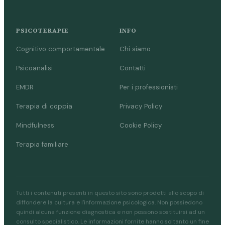
PSICOTERAPIE
INFO
Cognitivo comportamentale
Chi siamo
Psicoanalisi
Contatti
EMDR
Per i professionisti
Terapia di coppia
Privacy Policy
Mindfulness
Cookie Policy
Terapia familiare
Tutti i contenuti presenti in questo sito sono prodotti allo scopo di
diffondere la cultura e l'informazione psicologica. Non possiedono
quindi alcuna funzione diagnostica e non possono sostituirsi ad un
consulto specialistico. Le informazioni fornite hanno soltanto un fine