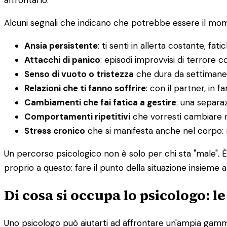
affrontarlo.
Alcuni segnali che indicano che potrebbe essere il mome
Ansia persistente
: ti senti in allerta costante, fatic
Attacchi di panico
: episodi improvvisi di terrore co
Senso di vuoto o tristezza
che dura da settimane
Relazioni che ti fanno soffrire
: con il partner, in f
Cambiamenti che fai fatica a gestire
: una separaz
Comportamenti ripetitivi
che vorresti cambiare 
Stress cronico
che si manifesta anche nel corpo: ma
Un percorso psicologico non è solo per chi sta "male". 
proprio a questo: fare il punto della situazione insieme a
Di cosa si occupa lo psicologo: l
Uno psicologo può aiutarti ad affrontare un'ampia gamma