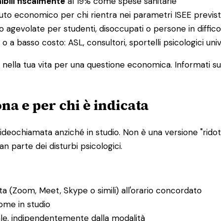
ibili fiscalmente
al 19% come spese sanitarie
buto economico per chi rientra nei parametri ISEE previst
o agevolate per studenti, disoccupati o persone in diffi
 o a basso costo: ASL, consultori, sportelli psicologici uni
nella tua vita per una questione economica. Informati sul
na e per chi è indicata
ideochiamata anziché in studio. Non è una versione "ridotta
n parte dei disturbi psicologici.
ta (Zoom, Meet, Skype o simili) all'orario concordato
ome in studio
ale, indipendentemente dalla modalità