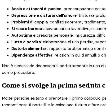
Ansia e attacchi di panico
: preoccupazione costant
Depressione e disturbi dell'umore
: tristezza prol
Problemi di coppia
: conflitti ricorrenti, tradimento
Stress e burnout
: sovraccarico lavorativo, esauri
Autostima e crescita personale
: insicurezza, diff
Lutto e perdita
: elaborazione di una perdita, sepa
Disturbi alimentari
: rapporto problematico con il 
Dipendenza affettiva
: relazioni in cui ti annulli 
Non è necessario riconoscersi perfettamente in una di q
come procedere.
Come si svolge la prima seduta c
Molte persone esitano a prenotare il primo colloquio per
racconti cosa ti porta lì, e lo psicologo ti aiuta a fare or