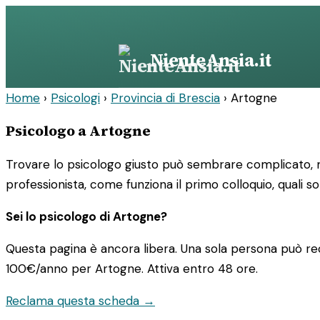
Vai
al
contenuto
NienteAnsia.it
Home
›
Psicologi
›
Provincia di Brescia
›
Artogne
Psicologo a Artogne
Trovare lo psicologo giusto può sembrare complicato, ma
professionista, come funziona il primo colloquio, quali so
Sei lo psicologo di Artogne?
Questa pagina è ancora libera. Una sola persona può rec
100€/anno
per Artogne. Attiva entro 48 ore.
Reclama questa scheda →