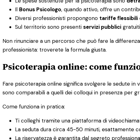
Le spese sostenute per la psicoterapia sono
detra
Il
Bonus Psicologo
, quando attivo, offre un contri
Diversi professionisti propongono
tariffe flessibili
Sul territorio sono presenti
servizi pubblici
gratuiti
Non rinunciare a un percorso che può fare la differenza 
professionista: troverete la formula giusta.
Psicoterapia online: come funzio
Fare psicoterapia online significa svolgere le sedute in v
sono comparabili a quelli dei colloqui in presenza per gra
Come funziona in pratica:
Ti colleghi tramite una piattaforma di videochiama
La seduta dura circa 45-50 minuti, esattamente c
La riservatezza è garantita dal segreto profession