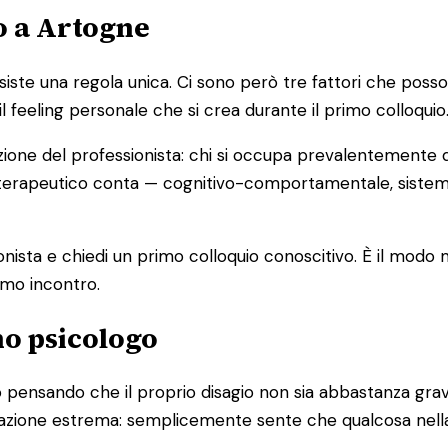
o a Artogne
e una regola unica. Ci sono però tre fattori che possono a
il feeling personale che si crea durante il primo colloquio
zione del professionista: chi si occupa prevalentemente d
cio terapeutico conta — cognitivo-comportamentale, sist
ionista e chiedi un primo colloquio conoscitivo. È il modo
imo incontro.
no psicologo
pensando che il proprio disagio non sia abbastanza grave
ituazione estrema: semplicemente sente che qualcosa nell