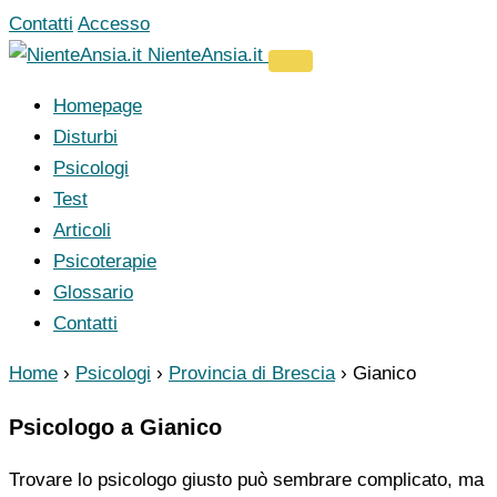
Vai
Contatti
Accesso
al
NienteAnsia.it
contenuto
Homepage
Disturbi
Psicologi
Test
Articoli
Psicoterapie
Glossario
Contatti
Home
›
Psicologi
›
Provincia di Brescia
›
Gianico
Psicologo a Gianico
Trovare lo psicologo giusto può sembrare complicato, ma