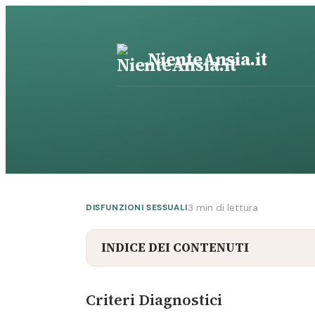
Vai
al
contenuto
NienteAnsia.it
3 min di lettura
DISFUNZIONI SESSUALI
INDICE DEI CONTENUTI
Criteri Diagnostici
Criteri Diagnostici
Sostanze Comunemente Implicate