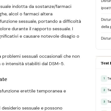
Distu
ssuale indotta da sostanze/farmaci
ipoat
ghe, alcol o farmaci altera
Distu
 funzione sessuale, portando a difficoltà
della
olore durante il rapporto sessuale. I
nificativi e causare notevole disagio o
Distu
a problemi sessuali occasionali che non
Test 
 o intensità stabiliti dal DSM-5.
ate
Te
1
Te
sfunzione erettile temporanea e
2
Te
3
l desiderio sessuale e possono