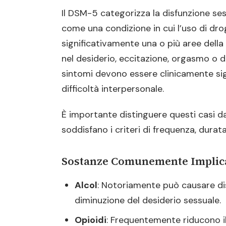
Impatti sulla Vita Quotidiana
Il DSM-5 categorizza la disfunzione se
Problemi Relazionali
come una condizione in cui l’uso di dro
significativamente una o più aree della
Autostima
nel desiderio, eccitazione, orgasmo o d
Isolamento Sociale
sintomi devono essere clinicamente sig
Trattamenti
difficoltà interpersonale.
Modifica dell’Uso di Sostanze
È importante distinguere questi casi d
Terapia Sessuale
soddisfano i criteri di frequenza, durata
Consulenza Psicologica
Supporto Farmacologico
Sostanze Comunemente Implic
Alcol
: Notoriamente può causare di
diminuzione del desiderio sessuale.
Opioidi
: Frequentemente riducono i