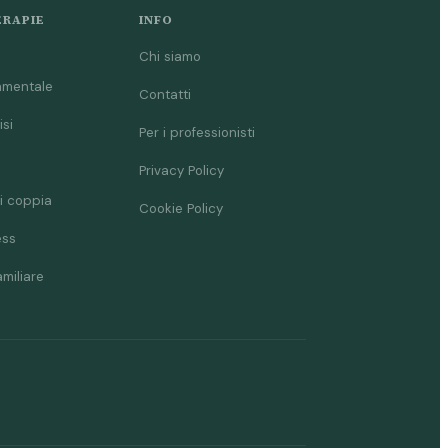
ERAPIE
INFO
Chi siamo
amentale
Contatti
isi
Per i professionisti
Privacy Policy
i coppia
Cookie Policy
ess
amiliare