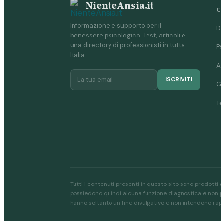
NienteAnsia.it
C
Informazione e supporto per il
D
benessere psicologico. Test, articoli e
una directory di professionisti in tutta
P
Italia.
A
ISCRIVITI
G
T
Tutti i contenuti presenti in questo sito sono prodotti 
possiedono quindi alcuna funzione diagnostica e non po
hanno soltanto un fine divulgativo e non intendono r