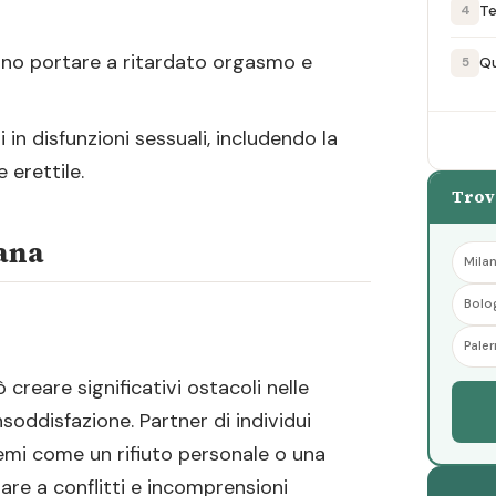
Te
4
ono portare a ritardato orgasmo e
Qu
5
 in disfunzioni sessuali, includendo la
 erettile.
Trov
iana
Mila
Bolo
Pale
creare significativi ostacoli nelle
nsoddisfazione. Partner di individui
emi come un rifiuto personale o una
are a conflitti e incomprensioni