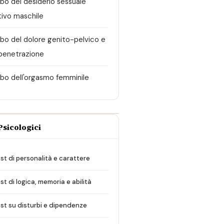
rbo del desiderio sessuale
tivo maschile
rbo del dolore genito-pelvico e
 penetrazione
rbo dell'orgasmo femminile
Psicologici
st di personalità e carattere
st di logica, memoria e abilità
st su disturbi e dipendenze