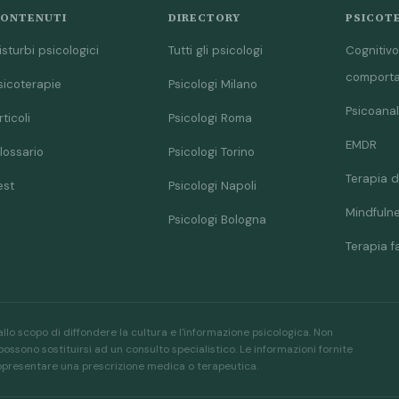
ONTENUTI
DIRECTORY
PSICOT
isturbi psicologici
Tutti gli psicologi
Cognitivo
comport
sicoterapie
Psicologi Milano
Psicoanal
rticoli
Psicologi Roma
EMDR
lossario
Psicologi Torino
Terapia d
est
Psicologi Napoli
Mindfuln
Psicologi Bologna
Terapia f
allo scopo di diffondere la cultura e l'informazione psicologica. Non
ssono sostituirsi ad un consulto specialistico. Le informazioni fornite
appresentare una prescrizione medica o terapeutica.