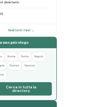
st divertenti
iz
Vedi tutti i test →
a uno psicologo
no
Roma
Torino
Napoli
gna
Firenze
Genova
rmo
Cerca in tutta la
directory