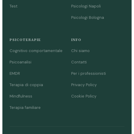
Test
Psicologi Napoli
Psicologi Bologna
PSICOTERAPIE
INFO
Cognitivo comportamentale
Chi siamo
Psicoanalisi
Contatti
EMDR
Per i professionisti
Terapia di coppia
Privacy Policy
Mindfulness
Cookie Policy
Terapia familiare