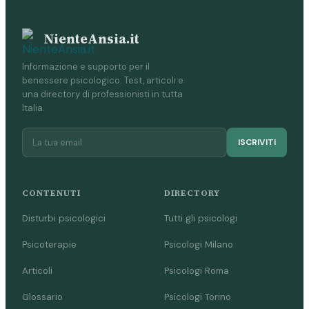
NienteAnsia.it
Informazione e supporto per il
benessere psicologico. Test, articoli e
una directory di professionisti in tutta
Italia.
ISCRIVITI
CONTENUTI
DIRECTORY
Disturbi psicologici
Tutti gli psicologi
Psicoterapie
Psicologi Milano
Articoli
Psicologi Roma
Glossario
Psicologi Torino