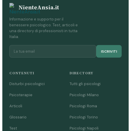
NienteAnsia.it
Informazione e supporto per il
benessere psicologico. Test, articoli e
una directory di professionisti in tutta
Italia.
ISCRIVITI
CONTENUTI
DIRECTORY
Disturbi psicologici
Tutti gli psicologi
Psicoterapie
Psicologi Milano
Articoli
Psicologi Roma
Glossario
Psicologi Torino
Test
Psicologi Napoli