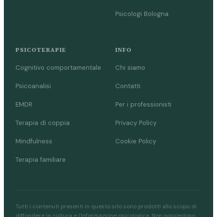
Psicologi Bologna
PSICOTERAPIE
INFO
Cognitivo comportamentale
Chi siamo
Psicoanalisi
Contatti
EMDR
Per i professionisti
Terapia di coppia
Privacy Policy
Mindfulness
Cookie Policy
Terapia familiare
Tutti i contenuti presenti in questo sito sono prodotti allo scopo di
diffondere la cultura e l'informazione psicologica. Non possiedono