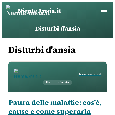
Vai
NienteAnsia.it
al
contenuto
Disturbi d’ansia
Disturbi d'ansia
Nienteansia.it
Disturbi d'ansia
Paura delle malattie: cos’è,
cause e come superarla