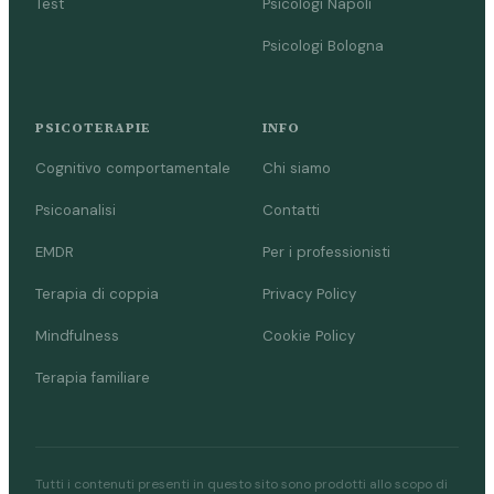
Test
Psicologi Napoli
Psicologi Bologna
PSICOTERAPIE
INFO
Cognitivo comportamentale
Chi siamo
Psicoanalisi
Contatti
EMDR
Per i professionisti
Terapia di coppia
Privacy Policy
Mindfulness
Cookie Policy
Terapia familiare
Tutti i contenuti presenti in questo sito sono prodotti allo scopo di