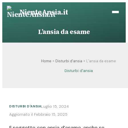
Vai
NienteAnsia.it
al
contenuto
L’ansia da esame
Home
Disturbi d'ansia
L’ansia da esame
Disturbi d'ansia
Luglio 15, 2024
DISTURBI D'ANSIA
Aggiornato il Febbraio 15, 2025
Il soggetto con ansia d’esame, anche se