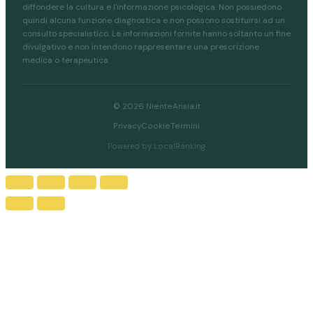
diffondere la cultura e l'informazione psicologica. Non possiedono
quindi alcuna funzione diagnostica e non possono sostituirsi ad un
consulto specialistico. Le informazioni fornite hanno soltanto un fine
divulgativo e non intendono rappresentare una prescrizione
medica o terapeutica.
© 2026 NienteAnsia.it
Privacy
Cookie
Termini
Powered by LocalRanking