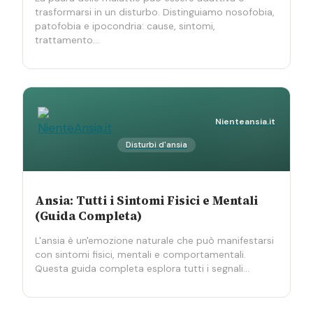
trasformarsi in un disturbo. Distinguiamo nosofobia,
patofobia e ipocondria: cause, sintomi,
trattamento…
Nienteansia.it
Disturbi d'ansia
Ansia: Tutti i Sintomi Fisici e Mentali
(Guida Completa)
L'ansia è un'emozione naturale che può manifestarsi
con sintomi fisici, mentali e comportamentali.
Questa guida completa esplora tutti i segnali…