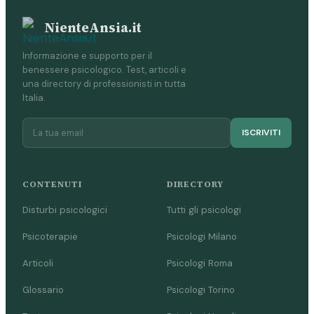
NienteAnsia.it
Informazione e supporto per il
benessere psicologico. Test, articoli e
una directory di professionisti in tutta
Italia.
ISCRIVITI
CONTENUTI
DIRECTORY
Disturbi psicologici
Tutti gli psicologi
Psicoterapie
Psicologi Milano
Articoli
Psicologi Roma
Glossario
Psicologi Torino