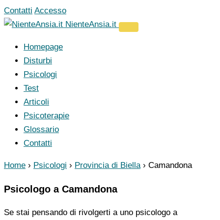
Vai
Contatti
Accesso
al
NienteAnsia.it
contenuto
Homepage
Disturbi
Psicologi
Test
Articoli
Psicoterapie
Glossario
Contatti
Home
›
Psicologi
›
Provincia di Biella
›
Camandona
Psicologo a Camandona
Se stai pensando di rivolgerti a uno psicologo a