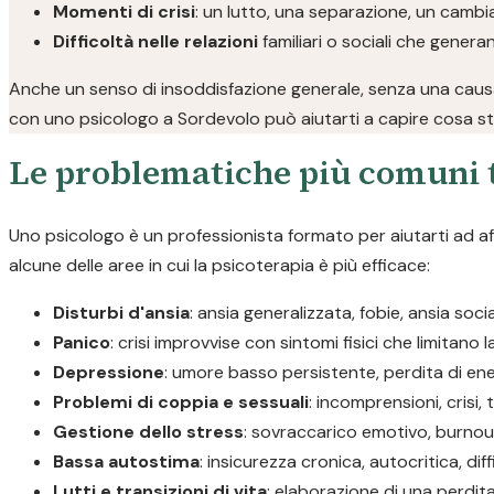
Momenti di crisi
: un lutto, una separazione, un camb
Difficoltà nelle relazioni
familiari o sociali che gener
Anche un senso di insoddisfazione generale, senza una causa
con uno psicologo a Sordevolo può aiutarti a capire cosa st
Le problematiche più comuni t
Uno psicologo è un professionista formato per aiutarti ad a
alcune delle aree in cui la psicoterapia è più efficace:
Disturbi d'ansia
: ansia generalizzata, fobie, ansia soc
Panico
: crisi improvvise con sintomi fisici che limitano 
Depressione
: umore basso persistente, perdita di ene
Problemi di coppia e sessuali
: incomprensioni, crisi, 
Gestione dello stress
: sovraccarico emotivo, burnout
Bassa autostima
: insicurezza cronica, autocritica, diff
Lutti e transizioni di vita
: elaborazione di una perdi