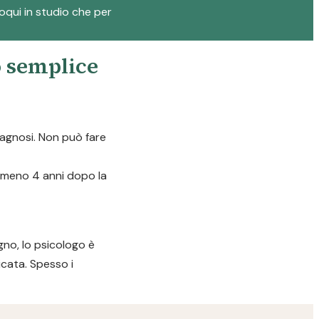
loqui in studio che per
o semplice
diagnosi. Non può fare
almeno 4 anni dopo la
gno, lo psicologo è
icata. Spesso i