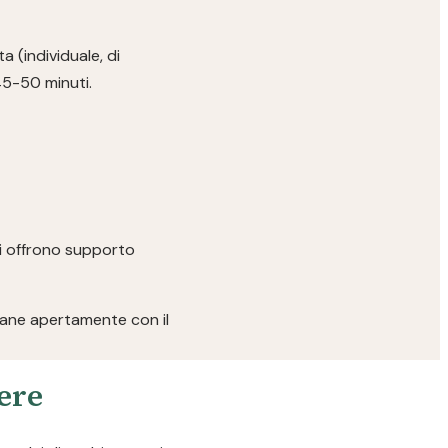
a (individuale, di
45-50 minuti.
ici offrono supporto
rlane apertamente con il
pere