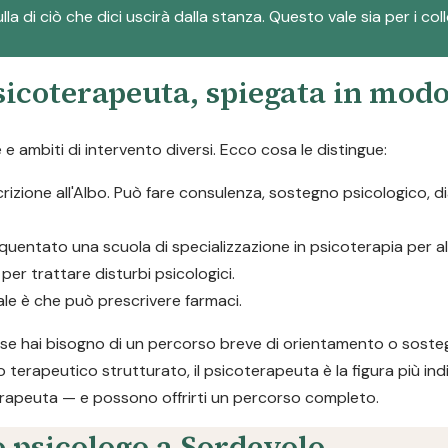
la di ciò che dici uscirà dalla stanza. Questo vale sia per i col
psicoterapeuta, spiegata in mod
 ambiti di intervento diversi. Ecco cosa le distingue:
scrizione all'Albo. Può fare consulenza, sostegno psicologico, 
quentato una scuola di specializzazione in psicoterapia per 
er trattare disturbi psicologici.
pale è che può prescrivere farmaci.
a: se hai bisogno di un percorso breve di orientamento o soste
o terapeutico strutturato, il psicoterapeuta è la figura più ind
rapeuta — e possono offrirti un percorso completo.
o psicologo a Sordevolo