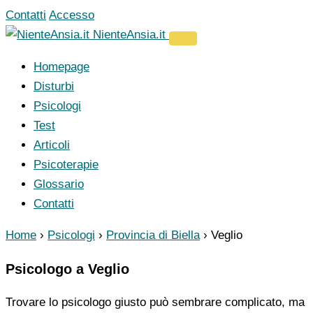
Vai
Contatti
Accesso
al
NienteAnsia.it
contenuto
Homepage
Disturbi
Psicologi
Test
Articoli
Psicoterapie
Glossario
Contatti
Home
›
Psicologi
›
Provincia di Biella
›
Veglio
Psicologo a Veglio
Trovare lo psicologo giusto può sembrare complicato, ma