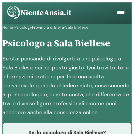
Vai
NienteAnsia.it
al
contenuto
Home
›
Psicologi
›
Provincia di Biella
›
Sala Biellese
Psicologo a Sala Biellese
Se stai pensando di rivolgerti a uno psicologo a
Sala Biellese, sei nel posto giusto. Qui trovi tutte le
informazioni pratiche per fare una scelta
consapevole: quando chiedere aiuto, cosa succede
al primo colloquio, quanto costa, che differenza c'è
tra le diverse figure professionali e come puoi
accedere anche alla consulenza online.
Sei lo psicologo di Sala Biellese?