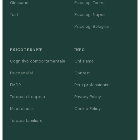
Glossario
Psicologi Torino
Test
Psicologi Napoli
Psicologi Bologna
PSICOTERAPIE
INFO
Cognitivo comportamentale
Chi siamo
Psicoanalisi
Contatti
EMDR
Per i professionisti
Terapia di coppia
Privacy Policy
Mindfulness
Cookie Policy
Terapia familiare