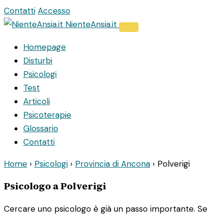
Vai
Contatti
Accesso
al
NienteAnsia.it
contenuto
Homepage
Disturbi
Psicologi
Test
Articoli
Psicoterapie
Glossario
Contatti
Home
›
Psicologi
›
Provincia di Ancona
›
Polverigi
Psicologo a Polverigi
Cercare uno psicologo è già un passo importante. Se