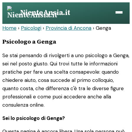
Vai
NienteAnsia.it
al
contenuto
Home
›
Psicologi
›
Provincia di Ancona
›
Genga
Psicologo a Genga
Se stai pensando di rivolgerti a uno psicologo a Genga,
sei nel posto giusto. Qui trovi tutte le informazioni
pratiche per fare una scelta consapevole: quando
chiedere aiuto, cosa succede al primo colloquio,
quanto costa, che differenza c'è tra le diverse figure
professionali e come puoi accedere anche alla
consulenza online.
Sei lo psicologo di Genga?
Questa pagina è ancora libera. Una sola persona può