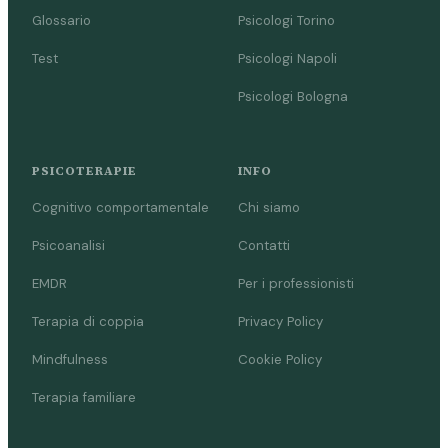
Glossario
Psicologi Torino
Test
Psicologi Napoli
Psicologi Bologna
PSICOTERAPIE
INFO
Cognitivo comportamentale
Chi siamo
Psicoanalisi
Contatti
EMDR
Per i professionisti
Terapia di coppia
Privacy Policy
Mindfulness
Cookie Policy
Terapia familiare