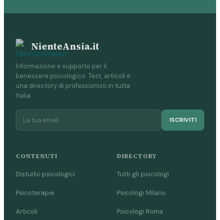
NienteAnsia.it
Informazione e supporto per il
benessere psicologico. Test, articoli e
una directory di professionisti in tutta
Italia.
ISCRIVITI
CONTENUTI
DIRECTORY
Disturbi psicologici
Tutti gli psicologi
Psicoterapie
Psicologi Milano
Articoli
Psicologi Roma