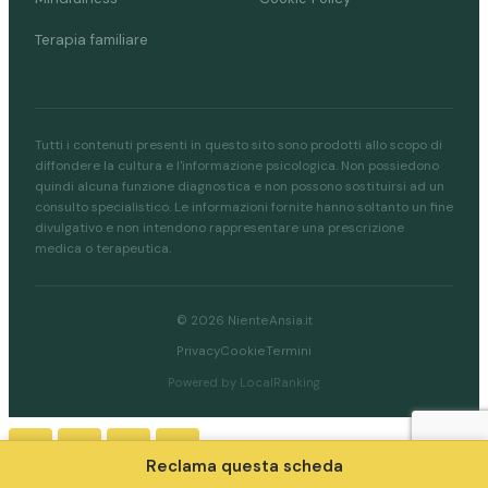
Terapia familiare
Tutti i contenuti presenti in questo sito sono prodotti allo scopo di
diffondere la cultura e l'informazione psicologica. Non possiedono
quindi alcuna funzione diagnostica e non possono sostituirsi ad un
consulto specialistico. Le informazioni fornite hanno soltanto un fine
divulgativo e non intendono rappresentare una prescrizione
medica o terapeutica.
© 2026 NienteAnsia.it
Privacy
Cookie
Termini
Powered by LocalRanking
Reclama questa scheda