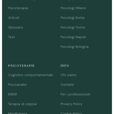
Psicoterapie
Psicologi Milano
Articoli
Psicologi Roma
Glossario
Psicologi Torino
Test
Psicologi Napoli
Psicologi Bologna
PSICOTERAPIE
INFO
Cognitivo comportamentale
Chi siamo
Psicoanalisi
Contatti
EMDR
Per i professionisti
Terapia di coppia
Privacy Policy
Mindfulness
Cookie Policy