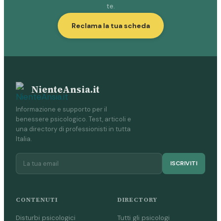
te.
Reclama la tua scheda
NienteAnsia.it
Informazione e supporto per il
benessere psicologico. Test, articoli e
una directory di professionisti in tutta
Italia.
ISCRIVITI
CONTENUTI
DIRECTORY
Disturbi psicologici
Tutti gli psicologi