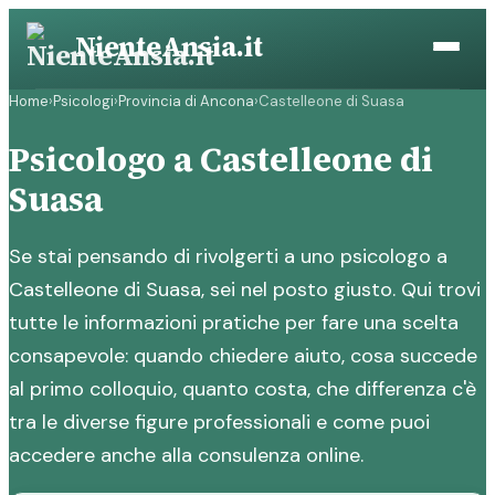
Vai
NienteAnsia.it
al
contenuto
Home
›
Psicologi
›
Provincia di Ancona
›
Castelleone di Suasa
Psicologo a Castelleone di
Suasa
Se stai pensando di rivolgerti a uno psicologo a
Castelleone di Suasa, sei nel posto giusto. Qui trovi
tutte le informazioni pratiche per fare una scelta
consapevole: quando chiedere aiuto, cosa succede
al primo colloquio, quanto costa, che differenza c'è
tra le diverse figure professionali e come puoi
accedere anche alla consulenza online.