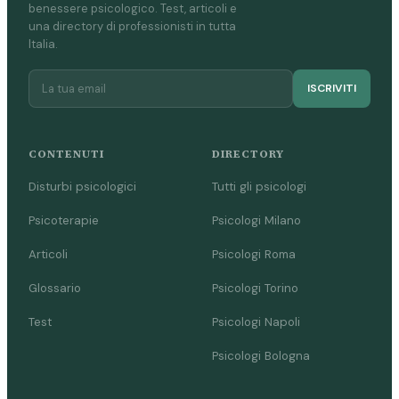
benessere psicologico. Test, articoli e
una directory di professionisti in tutta
Italia.
ISCRIVITI
CONTENUTI
DIRECTORY
Disturbi psicologici
Tutti gli psicologi
Psicoterapie
Psicologi Milano
Articoli
Psicologi Roma
Glossario
Psicologi Torino
Test
Psicologi Napoli
Psicologi Bologna