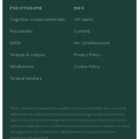
PSICOTERAPIE
INFO
Cognitivo comportamentale
Chi siamo
Psicoanalisi
Contatti
EMDR
Per i professionisti
Terapia di coppia
Privacy Policy
Mindfulness
Cookie Policy
Terapia familiare
Tutti i contenuti presenti in questo sito sono prodotti allo scopo di
diffondere la cultura e l'informazione psicologica. Non possiedono
quindi alcuna funzione diagnostica e non possono sostituirsi ad un
consulto specialistico. Le informazioni fornite hanno soltanto un fine
divulgativo e non intendono rappresentare una prescrizione
medica o terapeutica.