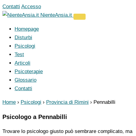
Vai
Contatti
Accesso
al
NienteAnsia.it
contenuto
Homepage
Disturbi
Psicologi
Test
Articoli
Psicoterapie
Glossario
Contatti
Home
›
Psicologi
›
Provincia di Rimini
›
Pennabilli
Psicologo a Pennabilli
Trovare lo psicologo giusto può sembrare complicato, ma