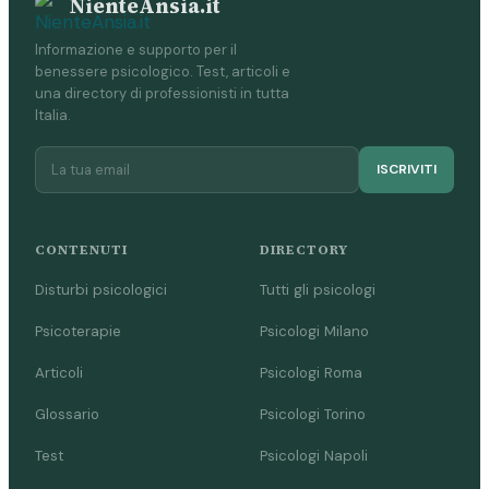
NienteAnsia.it
Informazione e supporto per il
benessere psicologico. Test, articoli e
una directory di professionisti in tutta
Italia.
ISCRIVITI
CONTENUTI
DIRECTORY
Disturbi psicologici
Tutti gli psicologi
Psicoterapie
Psicologi Milano
Articoli
Psicologi Roma
Glossario
Psicologi Torino
Test
Psicologi Napoli