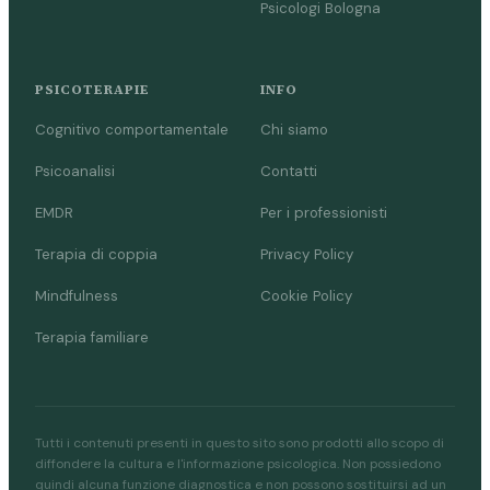
Psicologi Bologna
PSICOTERAPIE
INFO
Cognitivo comportamentale
Chi siamo
Psicoanalisi
Contatti
EMDR
Per i professionisti
Terapia di coppia
Privacy Policy
Mindfulness
Cookie Policy
Terapia familiare
Tutti i contenuti presenti in questo sito sono prodotti allo scopo di
diffondere la cultura e l'informazione psicologica. Non possiedono
quindi alcuna funzione diagnostica e non possono sostituirsi ad un