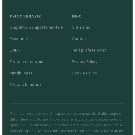
PSICOTERAPIE
INFO
Cognitivo comportamentale
Chi siamo
Psicoanalisi
Contatti
EMDR
Per i professionisti
Terapia di coppia
Privacy Policy
Mindfulness
Cookie Policy
Terapia familiare
Tutti i contenuti presenti in questo sito sono prodotti allo scopo di
diffondere la cultura e l'informazione psicologica. Non possiedono
quindi alcuna funzione diagnostica e non possono sostituirsi ad un
consulto specialistico. Le informazioni fornite hanno soltanto un fine