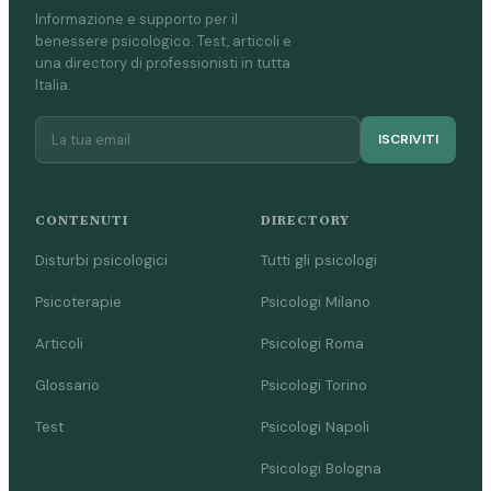
Informazione e supporto per il
benessere psicologico. Test, articoli e
una directory di professionisti in tutta
Italia.
ISCRIVITI
CONTENUTI
DIRECTORY
Disturbi psicologici
Tutti gli psicologi
Psicoterapie
Psicologi Milano
Articoli
Psicologi Roma
Glossario
Psicologi Torino
Test
Psicologi Napoli
Psicologi Bologna