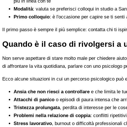
più in linea con te
Modalità
: valuta se preferisci colloqui in studio a San
Primo colloquio
: è l'occasione per capire se ti senti
Il primo passo è sempre il più semplice: contatta chi ti ispi
Quando è il caso di rivolgersi a
Non serve aspettare di stare molto male per chiedere aiuto. 
di affrontare la vita quotidiana, parlare con uno psicologo p
Ecco alcune situazioni in cui un percorso psicologico può e
Ansia che non riesci a controllare
e che limita le tu
Attacchi di panico
o episodi di paura intensa che arr
Tristezza prolungata
, perdita di interesse per le co
Problemi nella relazione di coppia
: conflitti ripeti
Stress lavorativo
, burnout o difficoltà professionali 