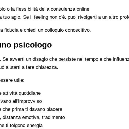
olo o la flessibilità della consulenza online
 a tuo agio. Se il feeling non c'è, puoi rivolgerti a un altro p
ra fiducia e chiedi un colloquio conoscitivo.
 uno psicologo
Se avverti un disagio che persiste nel tempo e che influenza 
uò aiutarti a fare chiarezza.
ssere utile:
e attività quotidiane
ivano all'improvviso
se che prima ti davano piacere
tivi, distanza emotiva, tradimento
che ti tolgono energia