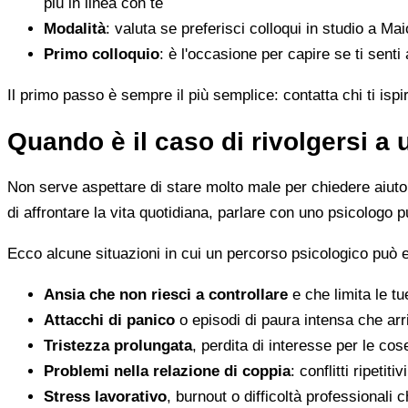
più in linea con te
Modalità
: valuta se preferisci colloqui in studio a Mai
Primo colloquio
: è l'occasione per capire se ti senti
Il primo passo è sempre il più semplice: contatta chi ti ispi
Quando è il caso di rivolgersi a
Non serve aspettare di stare molto male per chiedere aiuto. 
di affrontare la vita quotidiana, parlare con uno psicologo p
Ecco alcune situazioni in cui un percorso psicologico può e
Ansia che non riesci a controllare
e che limita le tu
Attacchi di panico
o episodi di paura intensa che arr
Tristezza prolungata
, perdita di interesse per le co
Problemi nella relazione di coppia
: conflitti ripeti
Stress lavorativo
, burnout o difficoltà professionali 