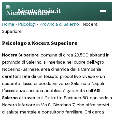
Vai
NienteAnsia.it
al
contenuto
Home
›
Psicologi
›
Provincia di Salerno
›
Nocera
Superiore
Psicologo a Nocera Superiore
Nocera Superiore
, comune di circa 23.500 abitanti in
provincia di Salerno, si inserisce nel cuore dell'Agro
Nocerino-Sarnese, area dinamica della Campania
caratterizzata da un tessuto produttivo vivace e un
costante flusso di pendolari verso Salerno e Napoli.
L'assistenza sanitaria pubblica è garantita dall'
ASL
Salerno
attraverso il Distretto Sanitario 60, con sede a
Nocera Inferiore in Via S. Giordano 7, che offre servizi
di salute mentale e consultorio familiare. Chi cerca