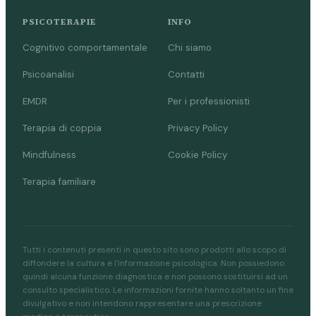
PSICOTERAPIE
INFO
Cognitivo comportamentale
Chi siamo
Psicoanalisi
Contatti
EMDR
Per i professionisti
Terapia di coppia
Privacy Policy
Mindfulness
Cookie Policy
Terapia familiare
Tutti i contenuti presenti in questo sito sono prodotti allo scopo di
diffondere la cultura e l'informazione psicologica. Non possiedono
quindi alcuna funzione diagnostica e non possono sostituirsi ad un
consulto specialistico. Le informazioni fornite hanno soltanto un fine
divulgativo e non intendono rappresentare una prescrizione