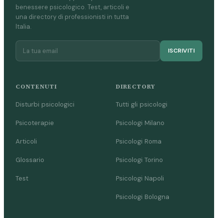
benessere psicologico. Test, articoli e
una directory di professionisti in tutta
Italia.
ISCRIVITI
CONTENUTI
DIRECTORY
Disturbi psicologici
Tutti gli psicologi
Psicoterapie
Psicologi Milano
Articoli
Psicologi Roma
Glossario
Psicologi Torino
Test
Psicologi Napoli
Psicologi Bologna