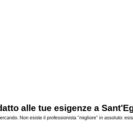
eglio quello che senti, il primo passo è
a pagina trovi le informazioni essenziali
uanto costa, come scegliere il
 lo psicologo di Sant’Egidio del Monte Albino?
ra libera. Una sola persona può reclamarla — diventa la tua, e
anno
per Sant’Egidio del Monte Albino. Attiva entro 48 ore.
Reclama questa scheda →
atto alle tue esigenze a Sant'E
cando. Non esiste il professionista "migliore" in assoluto: esist