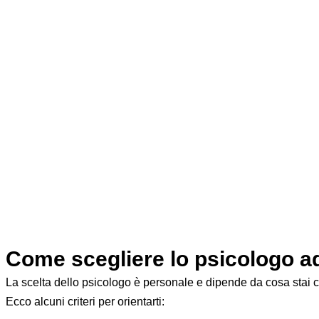
momento difficile o voglia semplicemente capire m
parlare con un professionista qualificato. In quest
per orientarti: come funziona il primo colloquio, q
professionista adatto alla tua situazione.
Sei
Questa pagina è anco
100€/
Come scegliere lo psicologo ad
La scelta dello psicologo è personale e dipende da cosa stai cer
Ecco alcuni criteri per orientarti: