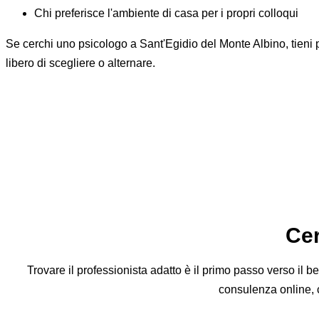
Chi preferisce l'ambiente di casa per i propri colloqui
Se cerchi uno psicologo a Sant'Egidio del Monte Albino, tieni p
libero di scegliere o alternare.
Tutto quello che devi sapere s
Qual è il costo medio di una seduta con lo psicologo?
Come capire se hai bisogno di uno psicoterapeuta?
Come faccio a contattare uno psicologo?
Esistono opzioni gratuite per parlare con uno psicologo?
La terapia online funziona davvero?
Cer
Trovare il professionista adatto è il primo passo verso il 
consulenza online, ch