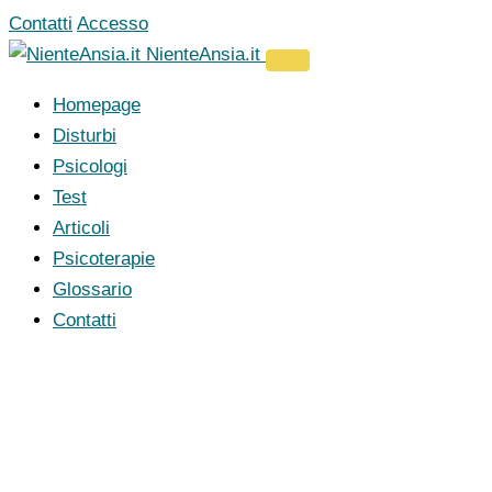
Vai
Contatti
Accesso
al
NienteAnsia.it
contenuto
Homepage
Disturbi
Psicologi
Test
Articoli
Psicoterapie
Glossario
Contatti
Home
›
Psicologi
›
Provincia di Salerno
›
Sant'Egidio del Monte Albino
Psicologo a Sant'Egidio 
Stai cercando uno psicologo a Sant'Egidio del Mo