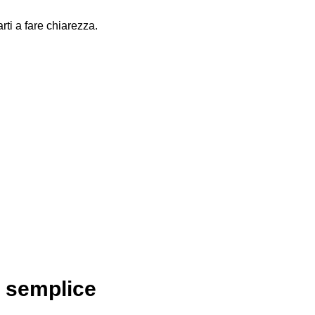
rti a fare chiarezza.
propria: è un incontro in cui tu e il
le cosa ti porta a cercare aiuto — non serve una
e domande per capire meglio. Non c'è nulla di strano
e come proseguire. Se invece senti che non è il
ui in studio che per quelli online.
o semplice