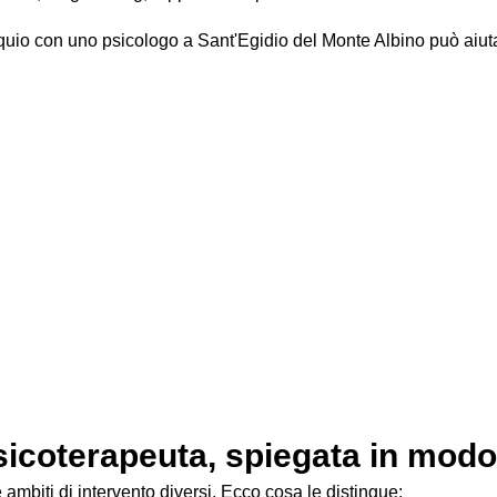
loquio con uno psicologo a Sant'Egidio del Monte Albino può aiuta
ntro con lo psicologo
 funziona. Il primo colloquio non è una seduta di terapia vera e 
r lavorare bene.
ssaggio o compilare un modulo online. Basta dire in poche paro
ituazione con le tue parole, lo psicologo ti ascolta e ti fa alcun
 primo inquadramento e, se lo ritieni opportuno, potete concordar
 di ciò che dici uscirà dalla stanza. Questo vale sia per i colloq
psicoterapeuta, spiegata in mod
mbiti di intervento diversi. Ecco cosa le distingue: