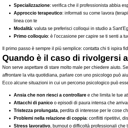
Specializzazione
: verifica che il professionista abbia es
Approccio terapeutico
: informati su come lavora (terap
linea con te
Modalità
: valuta se preferisci colloqui in studio a Sant'E
Primo colloquio
: è l'occasione per capire se ti senti a t
Il primo passo è sempre il più semplice: contatta chi ti ispira f
Quando è il caso di rivolgersi 
Non serve aspettare di stare molto male per chiedere aiuto. Se a
affrontare la vita quotidiana, parlare con uno psicologo può aiut
Ecco alcune situazioni in cui un percorso psicologico può esse
Ansia che non riesci a controllare
e che limita le tue at
Attacchi di panico
o episodi di paura intensa che arriva
Tristezza prolungata
, perdita di interesse per le cose 
Problemi nella relazione di coppia
: conflitti ripetitivi
Stress lavorativo
, burnout o difficoltà professionali che 