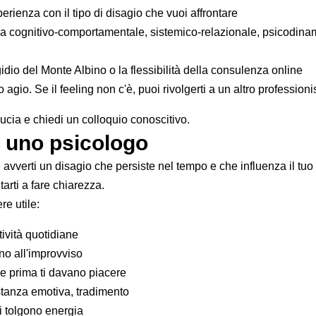
perienza con il tipo di disagio che vuoi affrontare
ia cognitivo-comportamentale, sistemico-relazionale, psicodinami
gidio del Monte Albino o la flessibilità della consulenza online
uo agio. Se il feeling non c'è, puoi rivolgerti a un altro professio
iducia e chiedi un colloquio conoscitivo.
a uno psicologo
vverti un disagio che persiste nel tempo e che influenza il tuo u
arti a fare chiarezza.
re utile:
tività quotidiane
no all'improvviso
che prima ti davano piacere
, distanza emotiva, tradimento
ti tolgono energia