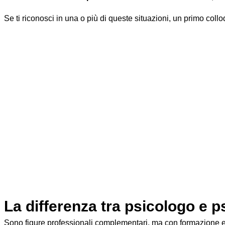
Se ti riconosci in una o più di queste situazioni, un primo col
Cosa aspettarsi dal primo inco
Se non sei mai stato da uno psicologo, è normale chiedersi come
professionista vi conoscete e capite insieme se c'è la base pe
In pratica:
Prendi appuntamento
: puoi telefonare, mandare un me
spiegazione dettagliata.
L'incontro
: dura circa 45-50 minuti. Tu racconti la tua s
o spaventoso: è una conversazione.
Dopo il primo colloquio
: il professionista ti dà un suo
professionista giusto, sei liberissimo di non continuare.
Ricorda: lo psicologo è vincolato al segreto professionale. Nulla
La differenza tra psicologo e 
Sono figure professionali complementari, ma con formazione e a