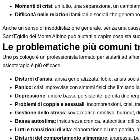
Momenti di crisi
: un lutto, una separazione, un cambiam
Difficoltà nelle relazioni
familiari o sociali che generan
Anche un senso di insoddisfazione generale, senza una causa 
Sant'Egidio del Monte Albino può aiutarti a capire cosa sta s
Le problematiche più comuni tr
Uno psicologo è un professionista formato per aiutarti ad affr
psicoterapia è più efficace:
Disturbi d'ansia
: ansia generalizzata, fobie, ansia soci
Panico
: crisi improvvise con sintomi fisici che limitano l
Depressione
: umore basso persistente, perdita di energ
Problemi di coppia e sessuali
: incomprensioni, crisi, tr
Gestione dello stress
: sovraccarico emotivo, burnout, di
Bassa autostima
: insicurezza cronica, autocritica, diffic
Lutti e transizioni di vita
: elaborazione di una perdita,
Disturbi del comportamento alimentare
: anoressia, bu