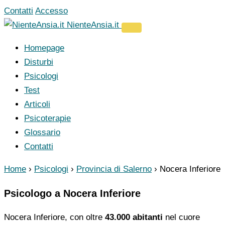
Vai
Contatti
Accesso
al
NienteAnsia.it
contenuto
Homepage
Disturbi
Psicologi
Test
Articoli
Psicoterapie
Glossario
Contatti
Home
›
Psicologi
›
Provincia di Salerno
›
Nocera Inferiore
Psicologo a Nocera Inferiore
Nocera Inferiore, con oltre
43.000 abitanti
nel cuore