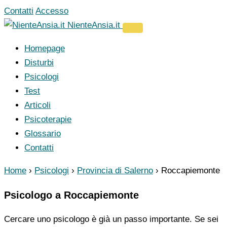
Vai
Contatti
Accesso
al
NienteAnsia.it
contenuto
Homepage
Disturbi
Psicologi
Test
Articoli
Psicoterapie
Glossario
Contatti
Home
›
Psicologi
›
Provincia di Salerno
›
Roccapiemonte
Psicologo a Roccapiemonte
Cercare uno psicologo è già un passo importante. Se sei