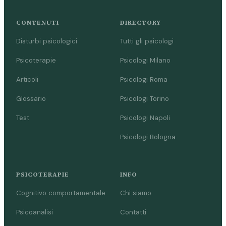
CONTENUTI
DIRECTORY
Disturbi psicologici
Tutti gli psicologi
Psicoterapie
Psicologi Milano
Articoli
Psicologi Roma
Glossario
Psicologi Torino
Test
Psicologi Napoli
Psicologi Bologna
PSICOTERAPIE
INFO
Cognitivo comportamentale
Chi siamo
Psicoanalisi
Contatti