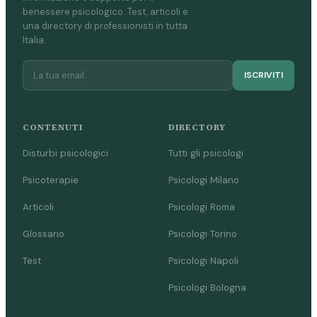
benessere psicologico. Test, articoli e
una directory di professionisti in tutta
Italia.
ISCRIVITI
CONTENUTI
DIRECTORY
Disturbi psicologici
Tutti gli psicologi
Psicoterapie
Psicologi Milano
Articoli
Psicologi Roma
Glossario
Psicologi Torino
Test
Psicologi Napoli
Psicologi Bologna