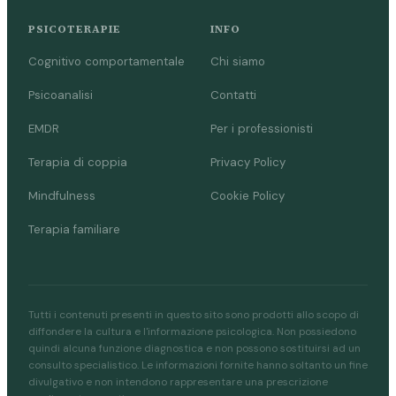
PSICOTERAPIE
INFO
Cognitivo comportamentale
Chi siamo
Psicoanalisi
Contatti
EMDR
Per i professionisti
Terapia di coppia
Privacy Policy
Mindfulness
Cookie Policy
Terapia familiare
Tutti i contenuti presenti in questo sito sono prodotti allo scopo di
diffondere la cultura e l'informazione psicologica. Non possiedono
quindi alcuna funzione diagnostica e non possono sostituirsi ad un
consulto specialistico. Le informazioni fornite hanno soltanto un fine
divulgativo e non intendono rappresentare una prescrizione