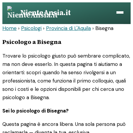
Vai
NienteAnsia.it
al
contenuto
Home
›
Psicologi
›
Provincia di L'Aquila
›
Bisegna
Psicologo a Bisegna
Trovare lo psicologo giusto può sembrare complicato,
ma non deve esserlo. In questa pagina ti aiutiamo a
orientarti: scopri quando ha senso rivolgersi a un
professionista, come funziona il primo colloquio, quali
sono i costi e le opzioni disponibili per chi cerca uno
psicologo a Bisegna.
Sei lo psicologo di Bisegna?
Questa pagina è ancora libera. Una sola persona può
reclamarla — diventa la tua, esclusiva.