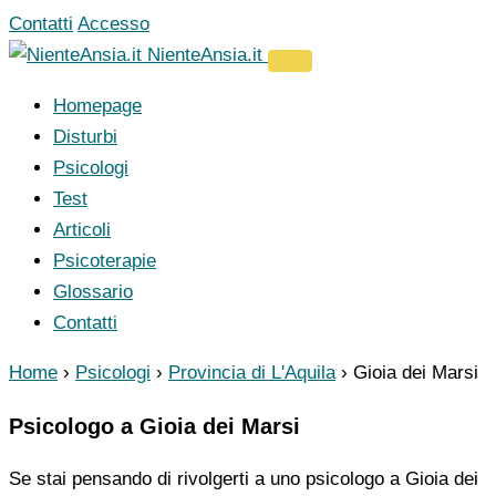
Vai
Contatti
Accesso
al
NienteAnsia.it
contenuto
Homepage
Disturbi
Psicologi
Test
Articoli
Psicoterapie
Glossario
Contatti
Home
›
Psicologi
›
Provincia di L'Aquila
›
Gioia dei Marsi
Psicologo a Gioia dei Marsi
Se stai pensando di rivolgerti a uno psicologo a Gioia dei