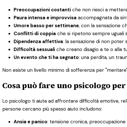
Preoccupazioni costanti
che non riesci a mettere
Paura intensa e improvvisa
accompagnata da sintom
Umore basso per settimane
, con la sensazione c
Conflitti di coppia
che si ripetono sempre uguali 
Dipendenza affettiva
: la sensazione di non poter s
Difficoltà sessuali
che creano disagio a te o alla t
Un evento che ti ha segnato
: una perdita, un tra
Non esiste un livello minimo di sofferenza per "meritare" 
Cosa può fare uno psicologo per
Lo psicologo ti aiuta ad affrontare difficoltà emotive, re
persone cercano più spesso aiuto includono:
Ansia e panico
: tensione cronica, preoccupazione in