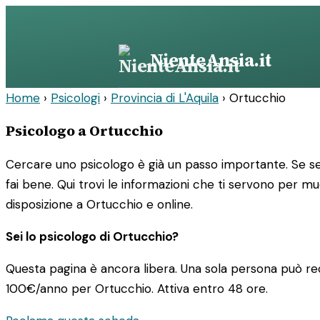
Vai
al
contenuto
NienteAnsia.it
Home
›
Psicologi
›
Provincia di L'Aquila
›
Ortucchio
Psicologo a Ortucchio
Cercare uno psicologo è già un passo importante. Se sei
fai bene. Qui trovi le informazioni che ti servono per m
disposizione a Ortucchio e online.
Sei lo psicologo di Ortucchio?
Questa pagina è ancora libera. Una sola persona può rec
100€/anno
per Ortucchio. Attiva entro 48 ore.