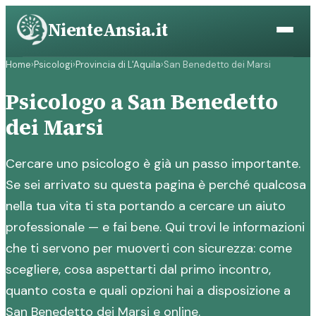
Vai
NienteAnsia.it
al
contenuto
Home
›
Psicologi
›
Provincia di L'Aquila
›
San Benedetto dei Marsi
Psicologo a San Benedetto
dei Marsi
Cercare uno psicologo è già un passo importante.
Se sei arrivato su questa pagina è perché qualcosa
nella tua vita ti sta portando a cercare un aiuto
professionale — e fai bene. Qui trovi le informazioni
che ti servono per muoverti con sicurezza: come
scegliere, cosa aspettarti dal primo incontro,
quanto costa e quali opzioni hai a disposizione a
San Benedetto dei Marsi e online.