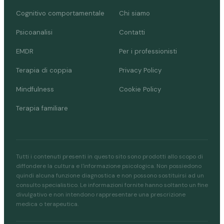
Cognitivo comportamentale
Chi siamo
Psicoanalisi
Contatti
EMDR
Per i professionisti
Terapia di coppia
Privacy Policy
Mindfulness
Cookie Policy
Terapia familiare
Tutti i contenuti presenti in questo sito sono prodotti allo scopo di
diffondere la cultura e l'informazione psicologica. Non possiedono
quindi alcuna funzione diagnostica e non possono sostituirsi ad un
consulto specialistico. Le informazioni fornite hanno soltanto un fine
divulgativo e non intendono rappresentare una prescrizione
medica o terapeutica.