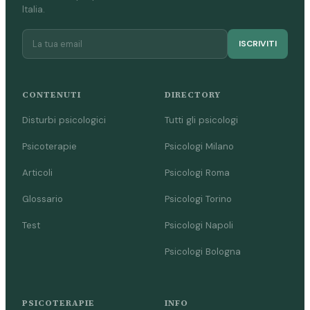
Italia.
ISCRIVITI
CONTENUTI
DIRECTORY
Disturbi psicologici
Tutti gli psicologi
Psicoterapie
Psicologi Milano
Articoli
Psicologi Roma
Glossario
Psicologi Torino
Test
Psicologi Napoli
Psicologi Bologna
PSICOTERAPIE
INFO