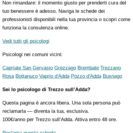
Non rimandare: il momento giusto per prenderti cura del
tuo benessere è adesso. Naviga le schede dei
professionisti disponibili nella tua provincia o scopri come
funziona la consulenza online.
Vedi tutti gli psicologi
Psicologi nei comuni vicini:
Capriate San Gervasio
Grezzago
Brembate
Trezzano
Rosa
Bottanuco
Vaprio d'Adda
Pozzo d'Adda
Busnago
Sei lo psicologo di Trezzo sull’Adda?
Questa pagina è ancora libera. Una sola persona può
reclamarla — diventa la tua, esclusiva.
100€/anno
per Trezzo sull’Adda. Attiva entro 48 ore.
Reclama questa scheda →