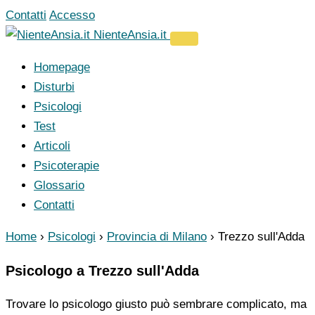
Vai
Contatti
Accesso
al
NienteAnsia.it
contenuto
Homepage
Disturbi
Psicologi
Test
Articoli
Psicoterapie
Glossario
Contatti
Home
›
Psicologi
›
Provincia di Milano
›
Trezzo sull'Adda
Psicologo a Trezzo sull'Adda
Trovare lo psicologo giusto può sembrare complicato, ma