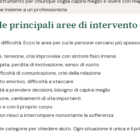
 strumento per chiunque voglia capirsi meglio e vivere con magg
ne insieme a un professionista.
le principali aree di intervento
ifficoltà. Ecco le aree per cui le persone cercano più spesso
tensione, crisi improvvise con sintomi fisici intensi
ngata, perdita di motivazione, senso di vuoto
ifficoltà di comunicazione, crisi della relazione
to emotivo, difficoltà a staccare
oltà a prendere decisioni, bisogno di capirsi meglio
ione, cambiamenti di vita importanti
o e con il proprio corpo
he non riesci a interrompere nonostante la sofferenza
 categorie per chiedere aiuto. Ogni situazione è unica e il pr