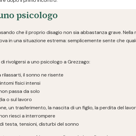
re dopo il primo incontro.
uno psicologo
ndo che il proprio disagio non sia abbastanza grave. Nella r
rova in una situazione estrema: semplicemente sente che qualc
di rivolgersi a uno psicologo a Grezzago:
a rilassarti, il sonno ne risente
ntomi fisici intensi
non passa da solo
glia o sul lavoro
ne, un trasferimento, la nascita di un figlio, la perdita del lavo
non riesci a interrompere
i testa, tensioni, disturbi del sonno