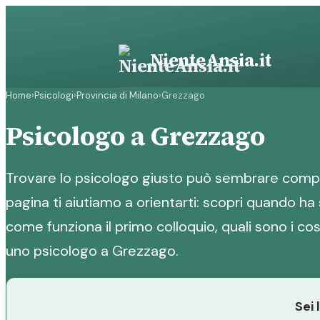
Vai
al
contenuto
NienteAnsia.it
Home
›
Psicologi
›
Provincia di Milano
›
Grezzago
Psicologo a Grezzago
Trovare lo psicologo giusto può sembrare compl
pagina ti aiutiamo a orientarti: scopri quando ha 
come funziona il primo colloquio, quali sono i cost
uno psicologo a Grezzago.
Sei 