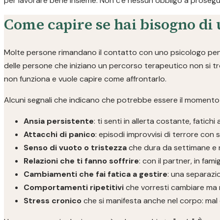
per lavorare bene insieme. Non c'è nessun obbligo a prosegui
Come capire se hai bisogno di 
Molte persone rimandano il contatto con uno psicologo pensa
delle persone che iniziano un percorso terapeutico non si t
non funziona e vuole capire come affrontarlo.
Alcuni segnali che indicano che potrebbe essere il momento 
Ansia persistente
: ti senti in allerta costante, fatichi 
Attacchi di panico
: episodi improvvisi di terrore con si
Senso di vuoto o tristezza
che dura da settimane e 
Relazioni che ti fanno soffrire
: con il partner, in fami
Cambiamenti che fai fatica a gestire
: una separazio
Comportamenti ripetitivi
che vorresti cambiare ma 
Stress cronico
che si manifesta anche nel corpo: mal d