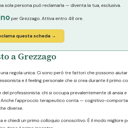
a sola persona può reclamarla — diventa la tua, esclusiva.
nno
per Grezzago. Attiva entro 48 ore.
eclama questa scheda →
sto a Grezzago
a regola unica. Ci sono però tre fattori che possono aiutarti a
ssionista e il feeling personale che si crea durante il primo co
e del professionista: chi si occupa prevalentemente di ansia 
tari. Anche l'approccio terapeutico conta — cognitivo-comport
he diverse.
ta e chiedi un primo colloquio conoscitivo. È il modo migliore p