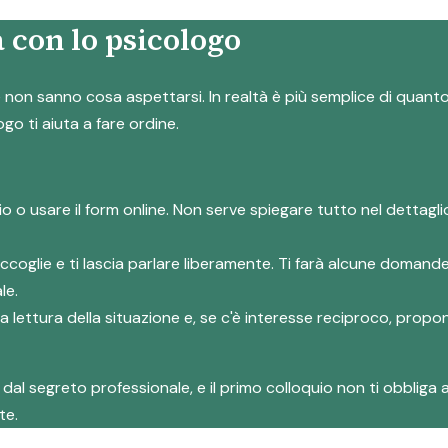
 con lo psicologo
on sanno cosa aspettarsi. In realtà è più semplice di quanto s
ogo ti aiuta a fare ordine.
io o usare il form online. Non serve spiegare tutto nel dettag
accoglie e ti lascia parlare liberamente. Ti farà alcune domand
le.
rima lettura della situazione e, se c'è interesse reciproco, prop
al segreto professionale, e il primo colloquio non ti obbliga a
te.