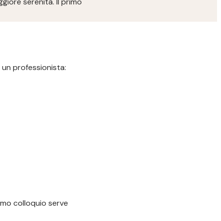
iore serenità. Il primo
 un professionista:
imo colloquio serve