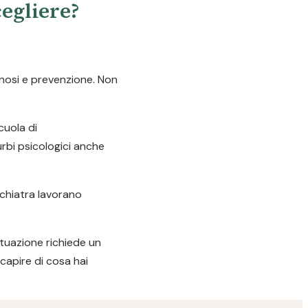
cegliere?
gnosi e prevenzione. Non
cuola di
urbi psicologici anche
ichiatra lavorano
ituazione richiede un
capire di cosa hai