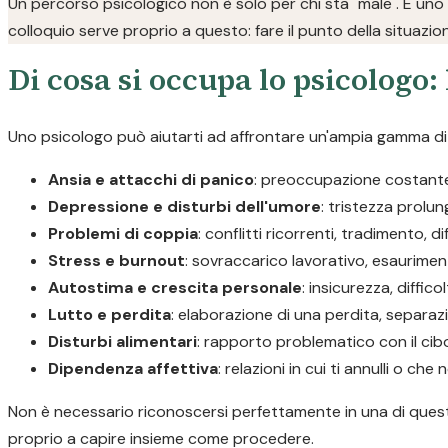
Un percorso psicologico non è solo per chi sta "male". È uno
colloquio serve proprio a questo: fare il punto della situazio
Di cosa si occupa lo psicologo: 
Uno psicologo può aiutarti ad affrontare un'ampia gamma di d
Ansia e attacchi di panico
: preoccupazione costante, 
Depressione e disturbi dell'umore
: tristezza prolu
Problemi di coppia
: conflitti ricorrenti, tradimento, d
Stress e burnout
: sovraccarico lavorativo, esaurimen
Autostima e crescita personale
: insicurezza, diffic
Lutto e perdita
: elaborazione di una perdita, separaz
Disturbi alimentari
: rapporto problematico con il cib
Dipendenza affettiva
: relazioni in cui ti annulli o c
Non è necessario riconoscersi perfettamente in una di queste
proprio a capire insieme come procedere.