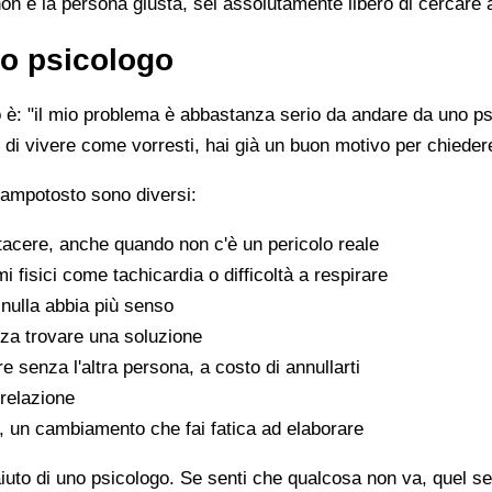
non è la persona giusta, sei assolutamente libero di cercare 
o psicologo
è: "il mio problema è abbastanza serio da andare da uno psi
sce di vivere come vorresti, hai già un buon motivo per chiede
Campotosto sono diversi:
tacere, anche quando non c'è un pericolo reale
fisici come tachicardia o difficoltà a respirare
nulla abbia più senso
za trovare una soluzione
e senza l'altra persona, a costo di annullarti
 relazione
a, un cambiamento che fai fatica ad elaborare
aiuto di uno psicologo. Se senti che qualcosa non va, quel sen