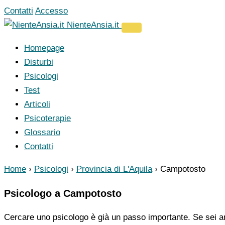
Vai
Contatti
Accesso
al
NienteAnsia.it
contenuto
Homepage
Disturbi
Psicologi
Test
Articoli
Psicoterapie
Glossario
Contatti
Home
›
Psicologi
›
Provincia di L'Aquila
›
Campotosto
Psicologo a Campotosto
Cercare uno psicologo è già un passo importante. Se sei ar