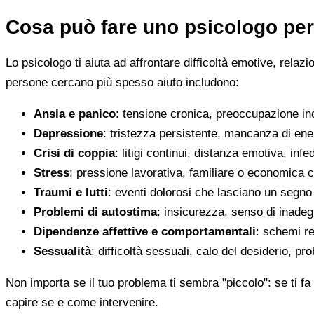
Cosa può fare uno psicologo per
Lo psicologo ti aiuta ad affrontare difficoltà emotive, relaz
persone cercano più spesso aiuto includono:
Ansia e panico
: tensione cronica, preoccupazione inco
Depressione
: tristezza persistente, mancanza di en
Crisi di coppia
: litigi continui, distanza emotiva, infed
Stress
: pressione lavorativa, familiare o economica 
Traumi e lutti
: eventi dolorosi che lasciano un segno d
Problemi di autostima
: insicurezza, senso di inadegu
Dipendenze affettive e comportamentali
: schemi re
Sessualità
: difficoltà sessuali, calo del desiderio, pr
Non importa se il tuo problema ti sembra "piccolo": se ti fa 
capire se e come intervenire.