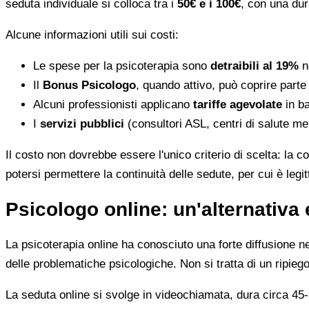
seduta individuale si colloca tra i
50€ e i 100€
, con una dur
Alcune informazioni utili sui costi:
Le spese per la psicoterapia sono
detraibili al 19%
ne
Il
Bonus Psicologo
, quando attivo, può coprire parte
Alcuni professionisti applicano
tariffe agevolate
in ba
I
servizi pubblici
(consultori ASL, centri di salute me
Il costo non dovrebbe essere l'unico criterio di scelta: la c
potersi permettere la continuità delle sedute, per cui è leg
Psicologo online: un'alternativa 
La psicoterapia online ha conosciuto una forte diffusione neg
delle problematiche psicologiche. Non si tratta di un ripiego
La seduta online si svolge in videochiamata, dura circa 45-5