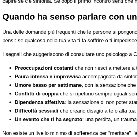
capire se c'è sintonia. Se dopo il primo incontro senti che 
Quando ha senso parlare con un
Una delle domande più frequenti che le persone si pongono 
pensi: se qualcosa nella tua vita ti fa soffrire o ti impedi
I segnali che suggeriscono di consultare uno psicologo a 
Preoccupazioni costanti
che non riesci a mettere a 
Paura intensa e improvvisa
accompagnata da sintomi 
Umore basso per settimane
, con la sensazione che 
Conflitti di coppia
che si ripetono sempre uguali sen
Dipendenza affettiva
: la sensazione di non poter star
Difficoltà sessuali
che creano disagio a te o alla tua
Un evento che ti ha segnato
: una perdita, un traum
Non esiste un livello minimo di sofferenza per "meritare" l'