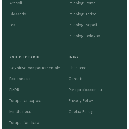
Articoli
Psicologi Roma
Glossario
Psicologi Torino
Test
Psicologi Napoli
Psicologi Bologna
PSICOTERAPIE
INFO
Cognitivo comportamentale
Chi siamo
Psicoanalisi
Contatti
EMDR
Per i professionisti
Terapia di coppia
Privacy Policy
Mindfulness
Cookie Policy
Terapia familiare