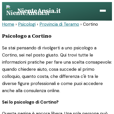
Vai
NienteAnsia.it
al
contenuto
Home
›
Psicologi
›
Provincia di Teramo
›
Cortino
Psicologo a Cortino
Se stai pensando di rivolgerti a uno psicologo a
Cortino, sei nel posto giusto. Qui trovi tutte le
informazioni pratiche per fare una scelta consapevole:
quando chiedere aiuto, cosa succede al primo
colloquio, quanto costa, che differenza c'è tra le
diverse figure professionali e come puoi accedere
anche alla consulenza online.
Sei lo psicologo di Cortino?
Questa pagina è ancora libera. Una sola persona può