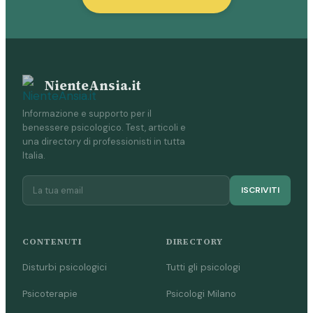
NienteAnsia.it
Informazione e supporto per il
benessere psicologico. Test, articoli e
una directory di professionisti in tutta
Italia.
ISCRIVITI
CONTENUTI
DIRECTORY
Disturbi psicologici
Tutti gli psicologi
Psicoterapie
Psicologi Milano