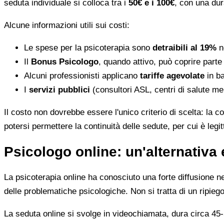
seduta individuale si colloca tra i
50€ e i 100€
, con una dur
Alcune informazioni utili sui costi:
Le spese per la psicoterapia sono
detraibili al 19%
ne
Il
Bonus Psicologo
, quando attivo, può coprire parte
Alcuni professionisti applicano
tariffe agevolate
in ba
I
servizi pubblici
(consultori ASL, centri di salute me
Il costo non dovrebbe essere l'unico criterio di scelta: la c
potersi permettere la continuità delle sedute, per cui è leg
Psicologo online: un'alternativa 
La psicoterapia online ha conosciuto una forte diffusione neg
delle problematiche psicologiche. Non si tratta di un ripiego
La seduta online si svolge in videochiamata, dura circa 45-5