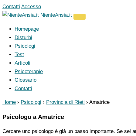
Vai
Contatti
Accesso
al
NienteAnsia.it
contenuto
Homepage
Disturbi
Psicologi
Test
Articoli
Psicoterapie
Glossario
Contatti
Home
›
Psicologi
›
Provincia di Rieti
›
Amatrice
Psicologo a Amatrice
Cercare uno psicologo è già un passo importante. Se sei ar