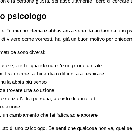
non è la persona giusta, sei assolutamente libero di cercare 
o psicologo
è: "il mio problema è abbastanza serio da andare da uno psi
sce di vivere come vorresti, hai già un buon motivo per chiede
matrice sono diversi:
tacere, anche quando non c'è un pericolo reale
fisici come tachicardia o difficoltà a respirare
nulla abbia più senso
za trovare una soluzione
e senza l'altra persona, a costo di annullarti
 relazione
a, un cambiamento che fai fatica ad elaborare
aiuto di uno psicologo. Se senti che qualcosa non va, quel sen