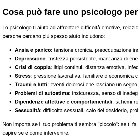
Cosa può fare uno psicologo per
Lo psicologo ti aiuta ad affrontare difficoltà emotive, relaz
persone cercano più spesso aiuto includono:
Ansia e panico
: tensione cronica, preoccupazione inco
Depressione
: tristezza persistente, mancanza di en
Crisi di coppia
: litigi continui, distanza emotiva, infed
Stress
: pressione lavorativa, familiare o economica 
Traumi e lutti
: eventi dolorosi che lasciano un segno d
Problemi di autostima
: insicurezza, senso di inadegu
Dipendenze affettive e comportamentali
: schemi re
Sessualità
: difficoltà sessuali, calo del desiderio, pr
Non importa se il tuo problema ti sembra "piccolo": se ti fa 
capire se e come intervenire.