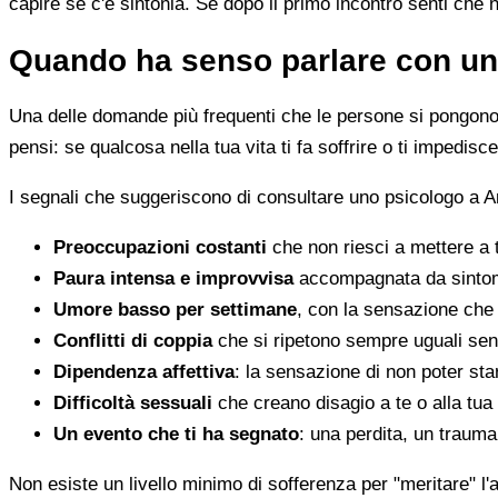
capire se c'è sintonia. Se dopo il primo incontro senti che 
Quando ha senso parlare con un
Una delle domande più frequenti che le persone si pongono 
pensi: se qualcosa nella tua vita ti fa soffrire o ti impedi
I segnali che suggeriscono di consultare uno psicologo a A
Preoccupazioni costanti
che non riesci a mettere a 
Paura intensa e improvvisa
accompagnata da sintomi 
Umore basso per settimane
, con la sensazione che 
Conflitti di coppia
che si ripetono sempre uguali sen
Dipendenza affettiva
: la sensazione di non poter star
Difficoltà sessuali
che creano disagio a te o alla tua
Un evento che ti ha segnato
: una perdita, un traum
Non esiste un livello minimo di sofferenza per "meritare" l'