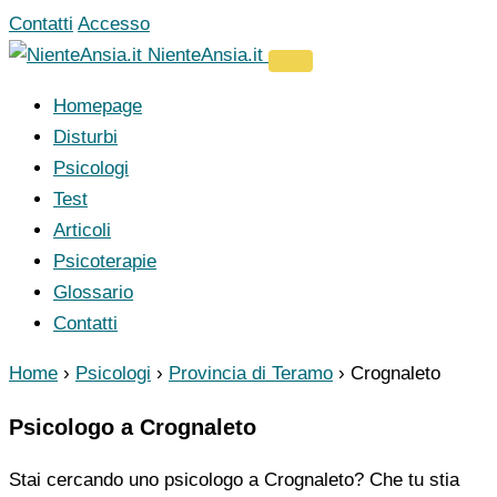
Vai
Contatti
Accesso
al
NienteAnsia.it
contenuto
Homepage
Disturbi
Psicologi
Test
Articoli
Psicoterapie
Glossario
Contatti
Home
›
Psicologi
›
Provincia di Teramo
›
Crognaleto
Psicologo a Crognaleto
Stai cercando uno psicologo a Crognaleto? Che tu stia