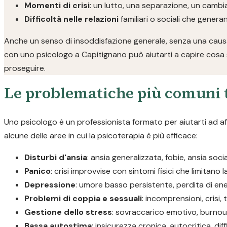
Momenti di crisi
: un lutto, una separazione, un camb
Difficoltà nelle relazioni
familiari o sociali che gener
Anche un senso di insoddisfazione generale, senza una causa
con uno psicologo a Capitignano può aiutarti a capire cosa 
proseguire.
Le problematiche più comuni t
Uno psicologo è un professionista formato per aiutarti ad a
alcune delle aree in cui la psicoterapia è più efficace:
Disturbi d'ansia
: ansia generalizzata, fobie, ansia soc
Panico
: crisi improvvise con sintomi fisici che limitano 
Depressione
: umore basso persistente, perdita di ene
Problemi di coppia e sessuali
: incomprensioni, crisi, 
Gestione dello stress
: sovraccarico emotivo, burnout
Bassa autostima
: insicurezza cronica, autocritica, diff