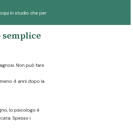
loqui in studio che per
o semplice
diagnosi. Non può fare
almeno 4 anni dopo la
gno, lo psicologo è
icata. Spesso i