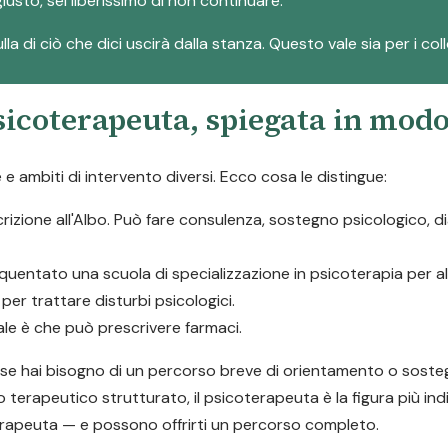
iusto, sei liberissimo di non continuare.
la di ciò che dici uscirà dalla stanza. Questo vale sia per i col
psicoterapeuta, spiegata in mod
 ambiti di intervento diversi. Ecco cosa le distingue:
scrizione all'Albo. Può fare consulenza, sostegno psicologico, 
quentato una scuola di specializzazione in psicoterapia per 
er trattare disturbi psicologici.
pale è che può prescrivere farmaci.
a: se hai bisogno di un percorso breve di orientamento o soste
o terapeutico strutturato, il psicoterapeuta è la figura più ind
rapeuta — e possono offrirti un percorso completo.