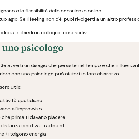
tignano o la flessibilità della consulenza online
 tuo agio. Se il feeling non c'è, puoi rivolgerti a un altro profe
 fiducia e chiedi un colloquio conoscitivo.
a uno psicologo
e avverti un disagio che persiste nel tempo e che influenza il
parlare con uno psicologo può aiutarti a fare chiarezza.
ere utile:
 attività quotidiane
vano all'improvviso
se che prima ti davano piacere
ivi, distanza emotiva, tradimento
che ti tolgono energia