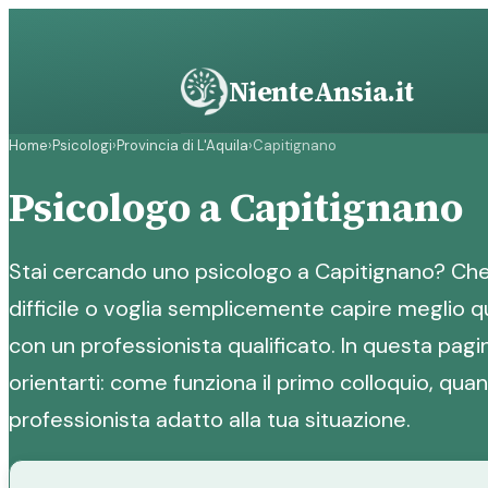
Vai
al
contenuto
NienteAnsia.it
Home
›
Psicologi
›
Provincia di L'Aquila
›
Capitignano
Psicologo a Capitignano
Stai cercando uno psicologo a Capitignano? Ch
difficile o voglia semplicemente capire meglio qu
con un professionista qualificato. In questa pagin
orientarti: come funziona il primo colloquio, qua
professionista adatto alla tua situazione.