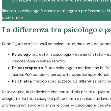
proseguire. Se invece senti che non è il professionista g
Ricorda: lo psicologo è vincolato al segreto professionale. Nul
quelli online.
La differenza tra psicologo e 
Sono figure professionali complementari, ma con formazione e
Psicologo
: laureato in psicologia + Esame di Stato + i
psicoterapia in senso stretto.
Psicoterapeuta
: è uno psicologo o medico che ha fre
laurea. Può condurre percorsi terapeutici approfonditi p
Psichiatra
: medico specializzato. La differenza princi
Nella pratica, la distinzione che conta di più per te è quest
adeguato. Se il tuo disagio è più radicato e richiede un lavor
professionisti sono entrambe le cose — psicologo e psicote