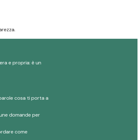
arezza.
era e propria: è un
parole cosa ti porta a
 alcune domande per
ncordare come