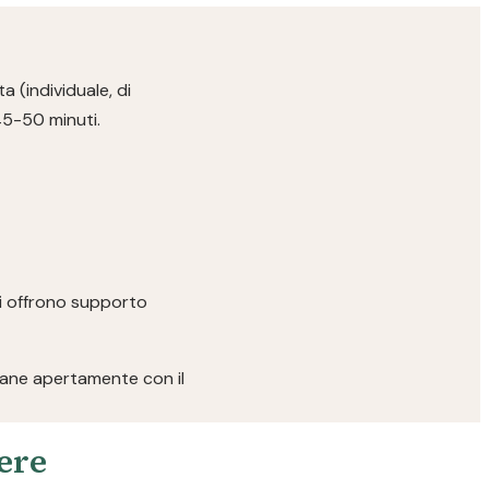
a (individuale, di
45-50 minuti.
ici offrono supporto
rlane apertamente con il
pere