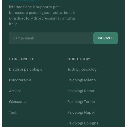
Informazione e supporto per il
benessere psicologico. Test, articoli e
una directory di professionisti in tutta
Italia.
ISCRIVITI
CONTENUTI
DIRECTORY
Disturbi psicologici
Tutti gli psicologi
Psicoterapie
Psicologi Milano
Articoli
Psicologi Roma
Glossario
Psicologi Torino
Test
Psicologi Napoli
Psicologi Bologna