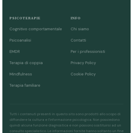
PSICOTERAPIE
INFO
Cognitivo comportamentale
Chi siamo
Psicoanalisi
Contatti
EMDR
Per i professionisti
Terapia di coppia
Privacy Policy
Mindfulness
Cookie Policy
Terapia familiare
Tutti i contenuti presenti in questo sito sono prodotti allo scopo di
diffondere la cultura e l'informazione psicologica. Non possiedono
quindi alcuna funzione diagnostica e non possono sostituirsi ad un
consulto specialistico. Le informazioni fornite hanno soltanto un fine