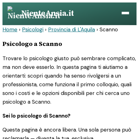
Vai
NienteAnsia.it
al
contenuto
Home
›
Psicologi
›
Provincia di L'Aquila
›
Scanno
Psicologo a Scanno
Trovare lo psicologo giusto può sembrare complicato,
ma non deve esserlo. In questa pagina ti aiutiamo a
orientarti: scopri quando ha senso rivolgersi a un
professionista, come funziona il primo colloquio, quali
sono i costi e le opzioni disponibili per chi cerca uno
psicologo a Scanno.
Sei lo psicologo di Scanno?
Questa pagina è ancora libera. Una sola persona può
reclamarla — diventa la tua, esclusiva.