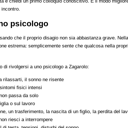
ista e chiedi un primo colloquio conoscitivo. È il modo miglio
 incontro.
no psicologo
ando che il proprio disagio non sia abbastanza grave. Nella 
zione estrema: semplicemente sente che qualcosa nella propr
 di rivolgersi a uno psicologo a Zagarolo:
 a rilassarti, il sonno ne risente
sintomi fisici intensi
non passa da solo
iglia o sul lavoro
e, un trasferimento, la nascita di un figlio, la perdita del la
on riesci a interrompere
di testa, tensioni, disturbi del sonno