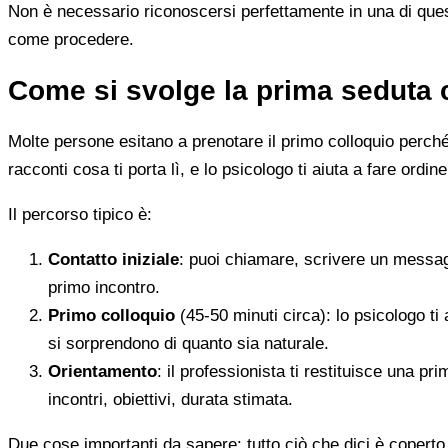
Non è necessario riconoscersi perfettamente in una di quest
come procedere.
Come si svolge la prima seduta 
Molte persone esitano a prenotare il primo colloquio perché
racconti cosa ti porta lì, e lo psicologo ti aiuta a fare ordine
Il percorso tipico è:
Contatto iniziale
: puoi chiamare, scrivere un messag
primo incontro.
Primo colloquio
(45-50 minuti circa): lo psicologo ti 
si sorprendono di quanto sia naturale.
Orientamento
: il professionista ti restituisce una p
incontri, obiettivi, durata stimata.
Due cose importanti da sapere: tutto ciò che dici è coperto 