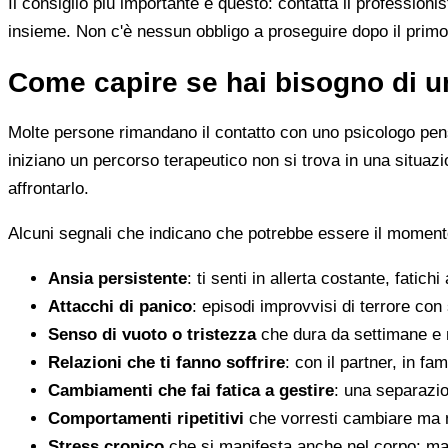
Il consiglio più importante è questo: contatta il profession
insieme. Non c'è nessun obbligo a proseguire dopo il primo
Come capire se hai bisogno di u
Molte persone rimandano il contatto con uno psicologo pens
iniziano un percorso terapeutico non si trova in una situa
affrontarlo.
Alcuni segnali che indicano che potrebbe essere il momento
Ansia persistente
: ti senti in allerta costante, fatichi
Attacchi di panico
: episodi improvvisi di terrore con 
Senso di vuoto o tristezza
che dura da settimane e 
Relazioni che ti fanno soffrire
: con il partner, in fam
Cambiamenti che fai fatica a gestire
: una separazion
Comportamenti ripetitivi
che vorresti cambiare ma n
Stress cronico
che si manifesta anche nel corpo: mal 