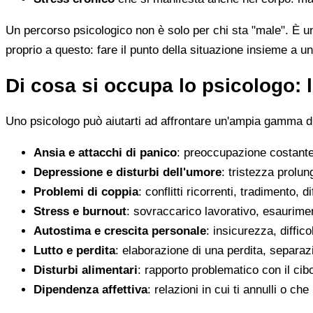
Un percorso psicologico non è solo per chi sta "male". È u
proprio a questo: fare il punto della situazione insieme a un
Di cosa si occupa lo psicologo: l
Uno psicologo può aiutarti ad affrontare un'ampia gamma di 
Ansia e attacchi di panico
: preoccupazione costante,
Depressione e disturbi dell'umore
: tristezza prolun
Problemi di coppia
: conflitti ricorrenti, tradimento, 
Stress e burnout
: sovraccarico lavorativo, esaurimen
Autostima e crescita personale
: insicurezza, diffic
Lutto e perdita
: elaborazione di una perdita, separaz
Disturbi alimentari
: rapporto problematico con il cib
Dipendenza affettiva
: relazioni in cui ti annulli o c