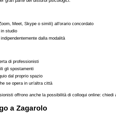
er gran parte dei disturbi psicologici.
Zoom, Meet, Skype o simili) all'orario concordato
in studio
, indipendentemente dalla modalità
rta di professionisti
ili gli spostamenti
uio dal proprio spazio
he se opera in un'altra città
onisti offrono anche la possibilità di colloqui online: chied
go a Zagarolo