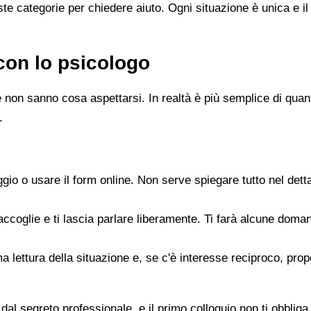
e categorie per chiedere aiuto. Ogni situazione è unica e il
con lo psicologo
 non sanno cosa aspettarsi. In realtà è più semplice di quanto
.
gio o usare il form online. Non serve spiegare tutto nel det
accoglie e ti lascia parlare liberamente. Ti farà alcune doman
rima lettura della situazione e, se c'è interesse reciproco, p
dal segreto professionale, e il primo colloquio non ti obbliga