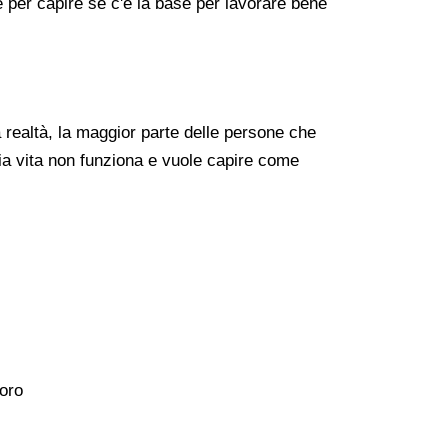
re per capire se c'è la base per lavorare bene
realtà, la maggior parte delle persone che
ia vita non funziona e vuole capire come
voro