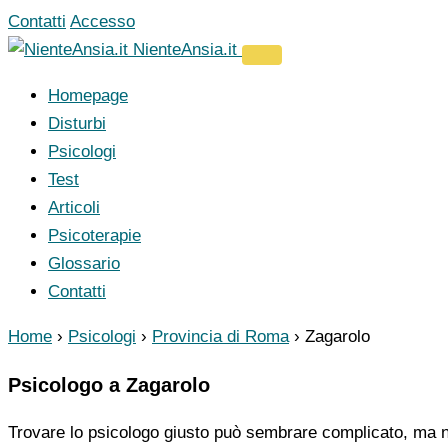
Vai
Contatti
Accesso
al
NienteAnsia.it
contenuto
Homepage
Disturbi
Psicologi
Test
Articoli
Psicoterapie
Glossario
Contatti
Home
›
Psicologi
›
Provincia di Roma
›
Zagarolo
Psicologo a Zagarolo
Trovare lo psicologo giusto può sembrare complicato, ma no